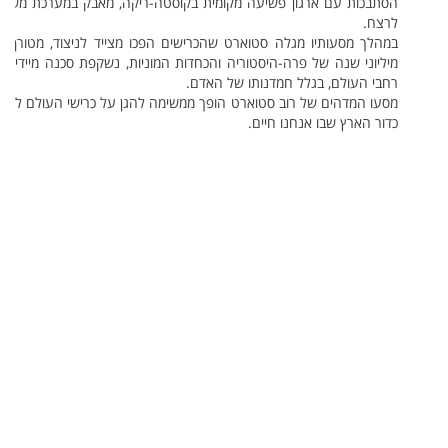
הסתבכות עם ארגון פשיעה מקומית בקוסטה-ריקה, מאבק במערכת משפט מ
לרצח.
במהלך מסעותיו מגלה סטוארט שהכרישים הפכו מצייד לניצוד, מטורף ל
מיליוני שנה של פרה-היסטוריה והכחדות המוניות, נשקפת סכנה מיידית
רחבי העולם, בגלל חמדנותו של האדם.
מסעו המדהים של רוב סטוארט הופך ממשימה להגן על כרישי העולם למאבק 
כדור הארץ שבו אנחנו חיים.