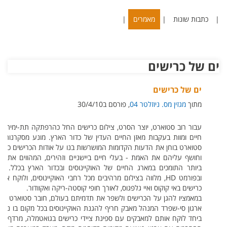
|
כתבות שונות
|
מאמרים
|
ים של כרישים
ים של כרישים
מתוך
מגזין מס. ניוזלטר 04
, פורסם ב30/4/10
עבור רוב סטוארט, יוצר הסרט, צילום כרישים החל כהרפתקה תת-ימית,
חיים ומוות בעקבות מאזן החיים העדין של כדור הארץ. מונע מסקרנות ו
סטוארט בוחן את הדעות הקדומות המושרשות בנו על אודות הכרישים כמפ
וחושף עליהם את האמת - בעלי חיים ביישניים וזהירים, המהווים את א
ביותר התומכים במארג החיים של האוקיינוסים ובכדור הארץ בכלל. ה
ובפורמט HD, מלווה בצילום מרהיבים מכל רחבי האוקיינוסים, ולוק
כרישים באי קוקוס ואיי גלפגוס, לאורך חופי קוסטה-ריקה ואקוודור.
במאמציו להגן על הכרישים ולשפר את תדמיתם בעולם, חובר סטוארט אל קפ
ארגון סי-שפרד המנהל מאבק חריף להגנת האוקיינוסים בכל מקום בו נ
ביחד לוקח אותם למאבקים עם ספינת ציידי כרישים בגואטמלה, מרדף ש