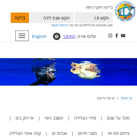
בדיקת תוקף ביטוח
בדיקה
מוגן באמצעות reCAPTCHA של גוגל
פרטיות
תנאים
שלום אורח,
התחבר
English
Toggle
navigation
דף הבית
ים של כרישים
מיכל על שכם
|
סיירי הצלילה
|
הסובב הימי
|
אי ירוק בים
|
צילום תת-ימי
|
מצבי חירום
|
אגדות ים
|
קפה אחרי הצלילה