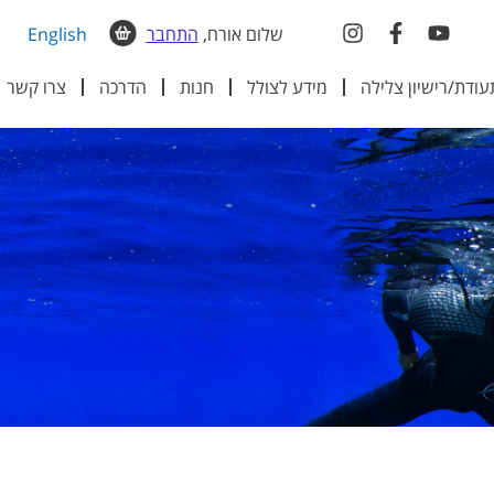
שלום אורח,
התחבר
English
עודת/רישיון צלילה
מידע לצולל
חנות
הדרכה
צרו קשר