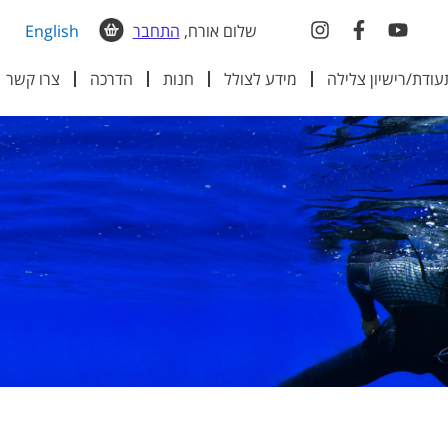
שלום אורח,
התחבר
English
עודת/רישיון צלילה
מידע לצולל
חנות
הדרכה
צרו קשר