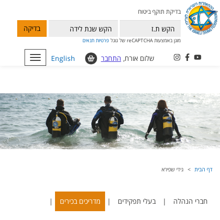
בדיקת תוקף ביטוח
בדיקה
מוגן באמצעות reCAPTCHA של גוגל
פרטיות
תנאים
שלום אורח,
התחבר
English
Toggle
navigation
דף הבית
גידי שפירא
חברי הנהלה
|
בעלי תפקידים
|
מדריכים בכירים
|