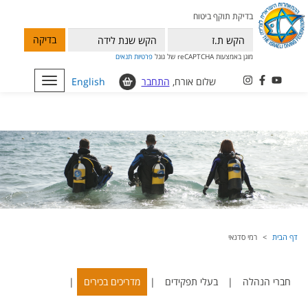
בדיקת תוקף ביטוח
בדיקה
מוגן באמצעות reCAPTCHA של גוגל
פרטיות
תנאים
שלום אורח,
התחבר
English
Toggle
navigation
דף הבית
רמי סדנאי
חברי הנהלה
|
בעלי תפקידים
|
מדריכים בכירים
|