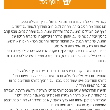
הוסף לסל
קשר עין הוא כלי העבודה החשוב ביותר של מדריך הצלילה וספק
האינפורמציה הטוב ביותר. מתחת למים חייב המדריך לשמור על קשר עין
רציף עם הצוללים, למניעת נתק ותקלות שונות. מעל ומתחת למים, מבט קרוב
בחניך ויצירת קשר עין עמו יספקו למדריך אינדיקציה על מידת הריכוז של
החניך, על מידת הבנתו את החומר הנלמד, והחשוב מכל – האם הוא חושש,
האם הוא לחוץ, או שמא רגוע ובשליטה.
בחרנו לקרוא לחוברת זו "קשר עין", בתקווה שגם היא תהווה כלי עבודה בידי
מדריכי הצלילה ותספק להם מידע, דרכי עבודה וטיפים שיסייעו להדרכה נכונה
ובטוחה.
בחוברת זו מרוכז תקציר המידע ההדרכתי הנדרש ממדריך צלילה של
ההתאחדות הישראלית לצלילה. חומר העזר מתבסס על הרצאות המד"ר
בקורס המדריכים ואינו עומד בפני עצמו. על החניך בקורס המדריכים להיות
נוכח בהרצאות המד"ר.
הגישה ההדרכתית עליה מבוסס קורס מדריכי הצלילה ומקצוע הדרכת הצלילה
בהתאחדות היא, כי מדריך הצלילה הוא בראש ובראשונה מדריך. לימוד
הצלילה הנו תוכן שאותו הוא צריך להעביר, אולם למדריך יש את היכולת לבצע
התאמות למערכים שונים ולתחומים שונים.
כך, למשל, מתבססת הכשרת המדריך על תרגולים השייכים, ברובם, לקורס