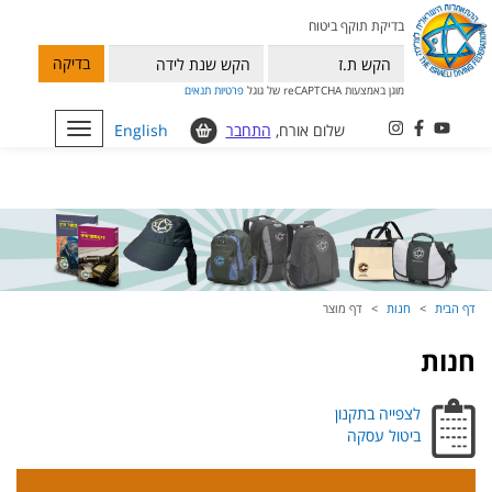
בדיקת תוקף ביטוח
בדיקה
מוגן באמצעות reCAPTCHA של גוגל
פרטיות
תנאים
שלום אורח,
התחבר
English
Toggle
navigation
דף הבית
חנות
דף מוצר
חנות
לצפייה בתקנון
ביטול עסקה