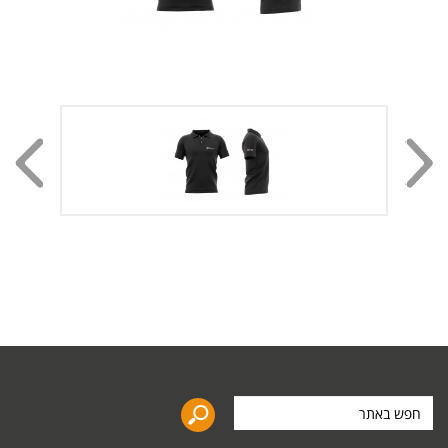
חפש
באתר