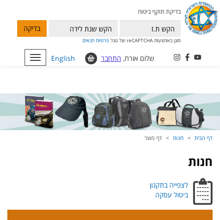
בדיקת תוקף ביטוח
בדיקה
מוגן באמצעות reCAPTCHA של גוגל
פרטיות
תנאים
שלום אורח,
התחבר
English
Toggle
navigation
דף הבית
חנות
דף מוצר
חנות
לצפייה בתקנון
ביטול עסקה