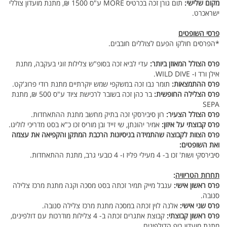
מקום שלישי:
תום גורן זכה בכרטיס MORE ע"ס 1500 ₪, מתנת מועדון צוללי
ישראכרט.
פרסי השופטים
*הפרסים חולקו הפעם לצוללים חובבים.
פרס הצולל המאוזן ביותר:
עדי לביא זכה בסופ"ש צלילות זוגי בעקבה, מתנת
אילן ורד ו- WILD DIVE.
פרס ההתמצאות:
תומר נבו זכה במשקפי שמש יוקרתיים מתנת רודי פרוג'קט.
פרס הצלילה החופשית:
בר כהן זכה בשובר לרכישת ציוד ע"ס 500 ₪, מתנת
SEPA
פרס הצולל הצעיר:
רון סיבירסקי זכה בתיק מחשב מתנת ההתאחדות.
פרס קבוצתי על איזון:
אמיר יהונתן, שי זייד ובן מוריס זכו כ"א בסט מדריכי לוליגו.
פרס הצוות לקבוצה שהתמידה בניסיונות הרכבת המתקן והקפיאה את עצמה
ואת השופטים:
סיבירסקי ושות' זכו ב- 4 מעילי פליז ו- 4 כובעי גרב, מתנת ההתאחדות.
תחרות הטריוויה
:
פרס ראשון אישי:
ענבל מייק תמיר זכתה בסט מסכה וקנה מתנת מרכז צלילה
סנובה.
פרס שני אישי:
אלנה לוין זכתה במסכה מתנת מרכז צלילה סנובה.
פרס ראשון קבוצתי:
קבוצת אתגרים זכתה ב- 4 צלילות מודרכות עם דולפינים,
מתנת מועדון ריף הדולפינים.