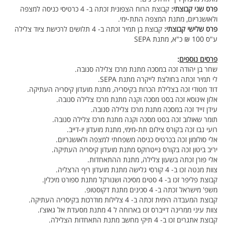
פרס שני קבוצתי:
קבוצת הרוח הצפונית זכתה ב- 4 כרטיסי כניסה למצפה
ולאושנריום, מתנת המצפה התת-ימי.
פרס שלישי קבוצתי:
קבוצת בן תמיר זכתה ב- 4 תלושים לרכישת ציוד צלילה
ע"ס 100 ₪ כ"א, מתנת SEPA
פרסים נוספים
:
שחר בן יהודה זכה במסכה מתנת מרכז צלילה סנובה.
לי תמיר זכתה בחולצת לייקרה מתנת SEPA.
דוד מטודי זכה בצלילת הכרות בקיסריה, מתנת מועדון קיסריה העתיקה.
אלון אינוסא זכה בסט מסכה וקנה מתנת מרכז צלילה סנובה.
עידן זייד זכה במסכה מתנת מרכז צלילה סנובה.
תומר שאולוב זכה בסט מסכה וקנה מתנת מרכז צלילה סנובה.
רועי נבו זכה בקורס צילום תת-מימי, מתנת מועדון יו-דייב.
אלי סולומון זכה בכרטיס כניסה משפחתי למצפה ולאושנריום.
יריב ביטון זכה בקורס נייטרוקס מתנת מועדון קיסריה העתיקה.
אלי פורן זכתה בשעון צלילה, מתנת ההתאחדות.
צוות מנטה זכו ב- 4 קורסי גלישה מתנת מועדון ריף הרצליה.
קבוצת פליפר זכו ב- 4 סטים מסיכה ושנורקל מתנת ספורט מיכלין.
משפ' מישראל זכתה ב- 4 סכינים מתנת דקוסטופ.
קבוצת המעבדה הימית זכתה ב- 4 צלילות מודרכות בקיסריה העתיקה.
צוות עיני ממרינה דייברס זכו בארוחה ל 4 מתנת מסעדת אל גאוצ'ו.
קבוצת אתגרים זכו ב- 4 תיקי מחשב מתנת התאחדות הצלילה.