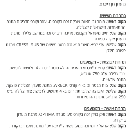
מועדון רון דייברס.
בתחרות האישית
מקום ראשון:
תומר נבו מצוות אורקה זכה בקורס מ. עוזר וקורס מדריכים מתנת
ההתאחדות הישראלית לצלילה.
מקום שני:
חיים מישראל מקבוצת מרינה דייברס זכה במחשב צלילה מתנת
מועדון אקווה ספורט.
מקום שלישי:
עדי לביא מאונ' ת"א זכה במע' נשימה של CRESSI-SUB מתנת
ספורט מיכלין.
תחרות קבוצתית – מקצוענים
מקום ראשון:
קבוצת "מכנסי מהירים זה לא סוטה" זכו ב- 4 תלושים לרכישת
ציוד צלילה ע"ס 750 ₪ כ"א,
מתנת שבא-ים.
מקום שני:
צוות מנטה זכו ב- 4 קורסי WRECK, מתנת מועדון הצלילה פוצקר.
מקום שלישי:
הקבוצה של בן תמיר זכו ב- 4 תלושים לרכישת ציוד צלילה ע"ס
250 ₪ כ"א, מתנת ההתאחדות.
תחרות אישית – מקצוענים
מקום ראשון:
זאק באדן זכה בקורס מע' סגורה OPTIMA, מתנת מועדון
ברקודה.
מקום שני:
אריאל קדמי זכה במע' נשימה "דייב-רייט" מתנת מועדון ברקודה.