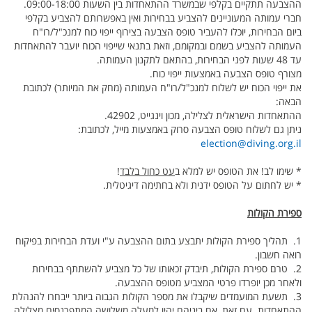
ההצבעה תתקיים בקלפי שבמשרד ההתאחדות בין השעות 09:00-18:00.
חברי עמותה המעוניינים להצביע בבחירות ואין באפשרותם להצביע בקלפי
ביום הבחירות, יוכלו להעביר טופס הצבעה בצירוף ייפוי כוח למנכ"ל/רו"ח
העמותה להצביע בשמם ובמקומם, וזאת בתנאי שייפוי הכוח יועבר להתאחדות
עד 48 שעות לפני הבחירות, בהתאם לתקנון העמותה.
מצורף טופס הצבעה באמצעות ייפוי כוח.
את ייפוי הכוח יש לשלוח למנכ"ל/רו"ח העמותה (מחק את המיותר) לכתובת
הבאה:
ההתאחדות הישראלית לצלילה, מכון וינגייט, 42902.
ניתן גם לשלוח טופס הצבעה סרוק באמצעות מייל, לכתובת:
election@diving.org.il
* שימו לב! את הטופס יש למלא ב
עט כחול בלבד
!
* יש לחתום על הטופס ידנית ולא בחתימה דיגיטלית.
ספירת הקולות
1. תהליך ספירת הקולות יתבצע בתום ההצבעה ע"י ועדת הבחירות בפיקוח
רואה חשבון.
2. טרם ספירת הקולות, תיבדק זכאותו של כל מצביע להשתתף בבחירות
ולאחר מכן יופרדו פרטי המצביע מטופס ההצבעה.
3. תשעת המועמדים שיקבלו את מספר הקולות הגבוה ביותר ייבחרו להנהלת
ההתאחדות. עם זאת, אם ביניהם יהיו למעלה משלושה המתפרנסים מצלילה,