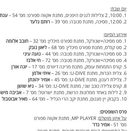
יום שבת
:
1. 10:00, 2 צלילות לגנים היפנים, מתנת אקווה ספורט: מס' 54 –
ענת 
2. 12:00, מסיכה, מתנת סנובה: מס' 39 –
רותם גלעד
אירוע הסיום
:
1. סט מסיכה+שנורקל, מתנת ספורט מיכלין: מס' 32 –
חובב אלומה
2. סט קמ"ס, מתנת ספורט מיכלין: מס' 68 –
ליאון נובק
3. סט מסיכה+שנורקל, מתנת סנובה: מס' 44 –
נועה עיני
4. סט מסיכה+שנורקל, מתנת סנובה: מס' 72 –
חי אלבז
5. קורס התמחות עומק, מתנת מרינה דיוורס: מס' 17 –
יונה אורן
6. צלית הכרות, מתנת U-DIVE: מס' 26 –
איתי אלמן
7. צלילת רענון, מתנת U-DIVE: מס' 45 –
אמיר יהונתן
8. קורס צלילה כוכב שני, מתנת U-DIVE: מס' 34 –
גיא שושן
9. 2 לילות באחד ממלונות הרשת, מתנת ישרוטל: מס' 7 –
אביבה מישר
10. בקבוק יין מגנום, מתנת יקב הרי הגליל – מס' 64 –
מאיר אבוטבול
פרס השופטים:
על איזון מושלם
: MP PLAYER, מתנת אקווה ספורט
מס' 51 -
אמיר גדז'