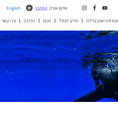
שלום אורח,
התחבר
English
עודת/רישיון צלילה
מידע לצולל
חנות
הדרכה
צרו קשר