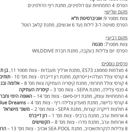
הפרס: 4 התמחויות עם דולפינים, מתנת ריף הדולפינים
מקום שלישי
:
צוות מספר 9:
אוניברסיטת ת"א
הפרס: סוויטה ל-3 לילות (עד 6 אנשים), מתנת קלאב הוטל
מקום רביעי
:
צוות מספר7:
מנטה
הפרס: יום צלילות בעקבה, מתנת חברת WILDDIVE
פרסים נוספים
:
4 מצלמות סמסונג ES73 ,מתנת ארליך מעבדות - צוות מספר 11,
בן ת
4 קורסי צולל הצלה+נייטרוקס, מתנת רון דייברס - צוות מס' 10 -
תותים
4 קורסי צולל תחרותי, מתנת קיסריה העתיקה צוות מס' 8 –
אלומה ובני
4 פנסי צלילה, מתנת SEPA - צוות מס' 3 –
קיסריה העתיקה
4 התמחויות עומק, מתנת דיפ-סיאם - צוות מס' 14 –
האופה הימי וחברי
4 קורסי גלישה, מתנת מועדון צלילה ריף - צוות מס' 4 –
Blue Dreams
4 חולצות לייקרה קצרות, מתנת SEPA - צוות מס' 2 –
משפ' מישראל
4 ארוחות ערב, מתנת ברביס - צוות מס' 1 –
רון דייברס
4 ארוחות ערב, מתנת פדרו - צוות מס' 8 –
הקשישים
8 צלילות לנקרות/אכזיב, מתנת SEA POOL אכזיב - צוות מס' 13 –
הרו