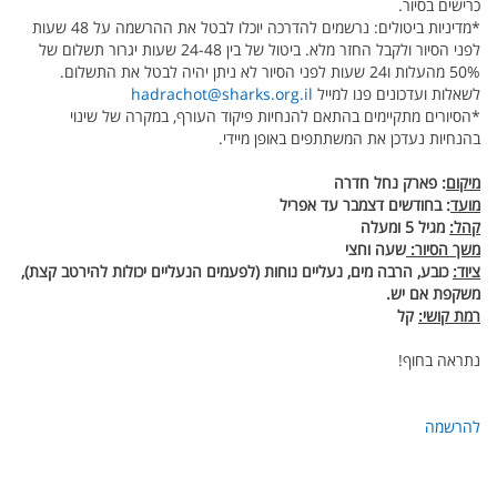
כרישים בסיור.
*מדיניות ביטולים: נרשמים להדרכה יוכלו לבטל את ההרשמה על 48 שעות
לפני הסיור ולקבל החזר מלא. ביטול של בין 24-48 שעות יגרור תשלום של
50% מהעלות ו24 שעות לפני הסיור לא ניתן יהיה לבטל את התשלום.
לשאלות ועדכונים פנו למייל
hadrachot@sharks.org.il
*הסיורים מתקיימים בהתאם להנחיות פיקוד העורף, במקרה של שינוי
בהנחיות נעדכן את המשתתפים באופן מיידי.
מיקום
: פארק נחל חדרה
מועד
: בחודשים דצמבר עד אפריל
קהל:
מגיל 5 ומעלה
משך הסיור:
שעה וחצי
ציוד:
כובע, הרבה מים, נעליים נוחות (לפעמים הנעליים יכולות להירטב קצת),
משקפת אם יש.
רמת קושי:
קל
נתראה בחוף!
להרשמה