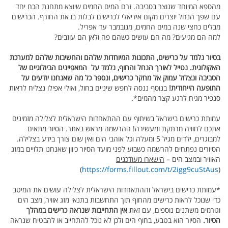
מהספא המיוחד שנוצר בסביבה. זרם המים החמים שיוצא מתחנת הכח יחד
עם שפך הנחל יוצרים מקום אידיאלי לכרישים לבלות בו את החורף. הכרישים
מבלים כחצי שנה במים החמים, מנובמבר עד אפריל.
למה הם מגיעים? מה הם עושים כשהם פה ולאן הם עוזבים?
בסיור נלמד על כרישים, התכונות המיוחדות שלהם והחשיבות שלהם למערכת
האקולוגית. נטייל לאורך הנחל והחוף, נלמד על המאפיינים הביולוגיים של
הסביבה ונצלול עמוק אל מחקר כרישים, ונספר כל מה שאנחנו יודעים על
התופעה הייחודית!
בנוסף ננסה לחפש שיניים בחול, ואולי אפילו נצליח לראות
סנפיר מגיח לרגע קצר מהמים*.
עמותת כרישים בישראל בשיתוף עם ההתאחדות הישראלית לצלילה מזמינים
אתכם לחוויה מרתקת ומעשירה! ההרשמה מראש באתר. הסיור מתאים
למבוגרים, ילדים מגיל 5 ומעלה וכל אוהבי הים ואין שום צורך בידע בצלילה.
הסיורים נפתחים להרשמה כשבוע לפני מועד הסיור כיוון שאנחנו תלויים במזג
האוויר ובמצב הים –
הישארו מעודכנים
)
https://forms.fillout.com/t/2igg9cuStAus
(
*עמותת כרישים בישראל וההתאחדות הישראלית לצלילה עושים את המיטב
כדי שנוכל לראות כרישים מהחוף תוך התחשבות בתנאי מזג אוויר, מצב הים
וגורמים משתנים נוספים, עם זאת
אין התחייבות שנראה כרישים במהלך
הסיור.
הסיור הוא בטבע, בחוף הים ולכן לא נוכל להתחייב או להבטיח שנראה