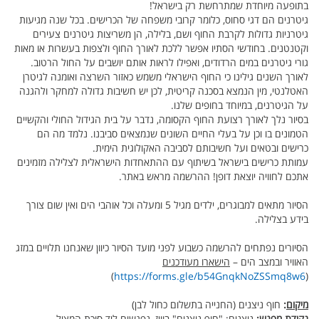
בתופעה מיוחדת שמתרחשת רק בישראל!
גיטרנים הם דגי סחוס, כלומר קרובי משפחה של הכרישים. בכל שנה מגיעות
גיטרניות גדולות לקרבת החוף ושם, בלילה, הן משריצות גיטרנים צעירים
וקטנטנים. בחודשי הסתיו אפשר ללכת לאורך החוף ולצפות בעשרות או מאות
גורי גיטרנים במים הרדודים, ואפילו לראות אותם יושבים על החול הרטוב.
לאורך השנים גילינו כי החוף הישראלי משמש כאזור השרצה ואומנה לגיטרן
האטלנטי, מין הנמצא בסכנה קריטית, לכן יש חשיבות גדולה למחקר ולהגנה
על הגיטרנים, במיוחד בחופים שלנו.
בסיור נלך לאורך רצועת החוף הקסומה, נדבר על בית הגידול החולי והקשיים
הטמונים בו וכן על בעלי החיים השונים שנמצאים סביבנו. נלמד מה הם
כרישים ובטאים ועל חשיבותם לסביבה האקולוגית הימית.
עמותת כרישים בישראל בשיתוף עם ההתאחדות הישראלית לצלילה מזמינים
אתכם לחוויה יוצאת דופן! ההרשמה מראש באתר.
הסיור מתאים למבוגרים, ילדים מגיל 5 ומעלה וכל אוהבי הים ואין שום צורך
בידע בצלילה.
הסיורים נפתחים להרשמה כשבוע לפני מועד הסיור כיוון שאנחנו תלויים במזג
האוויר ובמצב הים –
הישארו מעודכנים
)
https://forms.gle/b54GnqkNoZSSmq8w6
(
מיקום
:
חוף ניצנים (החנייה בתשלום כחול לבן)
נקודת מפגש
:
ניצנים: "חוף ניצנים" בוויז, נפגשים ליד סוכת המציל