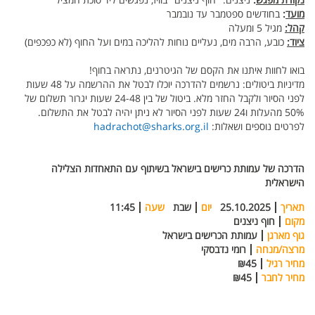
מועד
:
בחודשים ספטמבר עד נובמבר
קהל:
מגיל 5 ומעלה
ציוד:
כובע, הרבה מים, נעליים נוחות להליכה במים ועל החוף (לא כפכפים)
בואו לחוות איתנו את הקסם של הגיטרנים, נתראה בחוף!
מדיניות ביטולים: נרשמים להדרכה יוכלו לבטל את ההרשמה על 48 שעות
לפני הסיור ולקבל החזר מלא. ביטול של בין 24-48 שעות יגרור תשלום של
50% מהעלות ו24 שעות לפני הסיור לא ניתן יהיה לבטל את התשלום.
לפרטים נוספים ושאלות:
hadrachot@sharks.org.il
הדרכה של עמותת כרישים בישראל בשיתוף עם התאחדות הצלילה
הישראלית
תאריך
25.10.2025
יום
שבת
שעה
11:45
מקום
חוף ניצנים
גוף מארגן
עמותת הכרישים בישראל
מרצה/מנחה
רומי נדבסקי
מחיר רגיל
₪45
מחיר לחבר
₪45