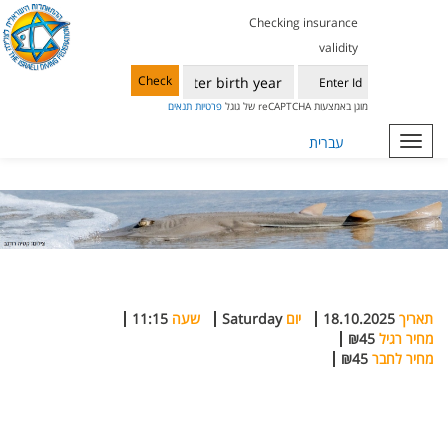
Checking insurance
validity
Check
מוגן באמצעות reCAPTCHA של גוגל
פרטיות
תנאים
Toggle
עברית
navigation
תאריך
18.10.2025
יום
Saturday
שעה
11:15
מחיר רגיל
₪45
מחיר לחבר
₪45