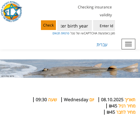
Checking insurance
validity
Check
מוגן באמצעות reCAPTCHA של גוגל
פרטיות
תנאים
Toggle
עברית
navigation
תאריך
08.10.2025
יום
Wednesday
שעה
09:30
מחיר רגיל
₪45
מחיר לחבר
₪45