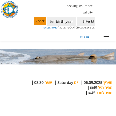
Checking insurance
validity
Check
מוגן באמצעות reCAPTCHA של גוגל
פרטיות
תנאים
Toggle
עברית
navigation
תאריך
06.09.2025
יום
Saturday
שעה
08:30
מחיר רגיל
₪45
מחיר לחבר
₪45