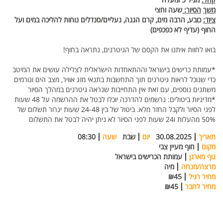
משך
הסיור
:
שעה
וחצי
ציוד
:
כובע
,
הרבה
מים
,
קרם
הגנה
,
נעליים/סנדלים
נוחות
להליכה
במים
ועל
החוף
(
עדיף
לא
כפכפים
)
בואו לחוות איתנו את הקסם של הגיטרנים, נתראה בחוף!
*עמותת כרישים בישראל וההתאחדות הישראלית לצלילה עושים את המיטב
כדי שנוכל לראות גיטרנים תוך התחשבות בתנאי מזג אוויר, מצב הים וגורמים
משתנים נוספים, עם זאת אין התחייבות שנראה גיטרנים במהלך הסיור
*מדיניות ביטולים: נרשמים להדרכה יוכלו לבטל את ההרשמה על 48 שעות
לפני הסיור ולקבל החזר מלא. ביטול של בין 24-48 שעות יגרור תשלום של
50% מהעלות ו24 שעות לפני הסיור לא ניתן יהיה לבטל את התשלום
תאריך
30.08.2025
יום
שבת
שעה
08:30
מקום
חוף מעיין צבי
גוף מארגן
עמותת הכרישים בישראל
מרצה/מנחה
מיה
מחיר רגיל
₪45
מחיר לחבר
₪45