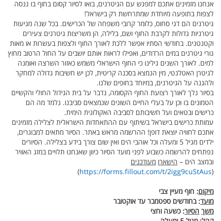
אנחנו מזמינים אתכם למפגש עם הגיטרנים, בואו לסיור קסום בחוף בו ננסה
לצפות בתופעה מיוחדת שמתרחשת רק בישראל!
גיטרנים הם דגי סחוס, כלומר קרובי משפחה של הכרישים. בכל שנה מגיעות
גיטרניות גדולות לקרבת החוף ושם, בלילה, הן משריצות גיטרנים צעירים
וקטנטנים. בחודשי הסתיו אפשר ללכת לאורך החוף ולצפות בעשרות או מאות
גורי גיטרנים במים הרדודים, ואפילו לראות אותם יושבים על החול הרטוב מחוץ
למים. לאורך השנים גילינו כי החוף הישראלי משמש כאזור השרצה ואומנה
לגיטרן האטלנטי, מין הנמצא בסכנה קריטית, לכן יש חשיבות גדולה למחקר
ולהגנה על הגיטרנים, במיוחד בחופים שלנו.
בסיור נלך לאורך רצועת החוף הקסומה, נדבר על בית הגידול החולי והקשיים
הטמונים בו וכן על בעלי החיים השונים שנמצאים סביבנו. נלמד מה הם
כרישים ובטאים ועל חשיבותם לסביבה האקולוגית הימית.
עמותת כרישים בישראל בשיתוף עם ההתאחדות הישראלית לצלילה מזמינים
אתכם לחוויה יוצאת דופן! ההרשמה מראש באתר. הסיור מתאים למבוגרים,
ילדים מגיל 5 ומעלה וכל אוהבי הים ואין שום צורך בידע בצלילה. הסיורים
נפתחים להרשמה כשבוע לפני מועד הסיור כיוון שאנחנו תלויים במזג האוויר
ובמצב הים –
הישארו
מעודכנים
)
https://forms.fillout.com/t/2igg9cuStAus
(
מיקום
:
חוף
מעיין
צבי
מועד
:
בחודשים
ספטמבר
עד
אוקטובר
משך
הסיור
:
כשעה
וחצי
קהל
:
מגיל
5
ומעלה