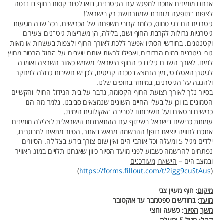
אנחנו מזמינים אתכם למפגש עם הגיטרנים, בואו לסיור קסום בחוף בו ננסה
לצפות בתופעה מיוחדת שמתרחשת רק בישראל!
גיטרנים הם דגי סחוס, כלומר קרובי משפחה של הכרישים. בכל שנה מגיעות
גיטרניות גדולות לקרבת החוף ושם, בלילה, הן משריצות גיטרנים צעירים
וקטנטנים. בחודשי הסתיו אפשר ללכת לאורך החוף ולצפות בעשרות או מאות
גורי גיטרנים במים הרדודים, ואפילו לראות אותם יושבים על החול הרטוב מחוץ
למים. לאורך השנים גילינו כי החוף הישראלי משמש כאזור השרצה ואומנה
לגיטרן האטלנטי, מין הנמצא בסכנה קריטית, לכן יש חשיבות גדולה למחקר
ולהגנה על הגיטרנים, במיוחד בחופים שלנו.
בסיור נלך לאורך רצועת החוף הקסומה, נדבר על בית הגידול החולי והקשיים
הטמונים בו וכן על בעלי החיים השונים שנמצאים סביבנו. נלמד מה הם
כרישים ובטאים ועל חשיבותם לסביבה האקולוגית הימית.
עמותת כרישים בישראל בשיתוף עם ההתאחדות הישראלית לצלילה מזמינים
אתכם לחוויה יוצאת דופן! ההרשמה מראש באתר. הסיור מתאים למבוגרים,
ילדים מגיל 5 ומעלה וכל אוהבי הים ואין שום צורך בידע בצלילה. הסיורים
נפתחים להרשמה כשבוע לפני מועד הסיור כיוון שאנחנו תלויים במזג האוויר
ובמצב הים –
הישארו
מעודכנים
)
https://forms.fillout.com/t/2igg9cuStAus
(
מיקום
:
חוף
מעיין
צבי
מועד
:
בחודשים
ספטמבר
עד
אוקטובר
משך
הסיור
:
כשעה
וחצי
קהל
:
מגיל
5
ומעלה