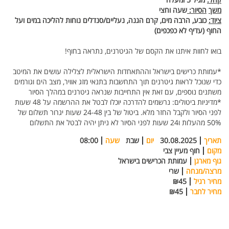
משך
הסיור
:
שעה
וחצי
ציוד
:
כובע
,
הרבה
מים
,
קרם
הגנה
,
נעליים/סנדלים
נוחות
להליכה
במים
ועל
החוף
(
עדיף
לא
כפכפים
)
בואו לחוות איתנו את הקסם של הגיטרנים, נתראה בחוף!
*עמותת כרישים בישראל וההתאחדות הישראלית לצלילה עושים את המיטב
כדי שנוכל לראות גיטרנים תוך התחשבות בתנאי מזג אוויר, מצב הים וגורמים
משתנים נוספים, עם זאת אין התחייבות שנראה גיטרנים במהלך הסיור
*מדיניות ביטולים: נרשמים להדרכה יוכלו לבטל את ההרשמה על 48 שעות
לפני הסיור ולקבל החזר מלא. ביטול של בין 24-48 שעות יגרור תשלום של
50% מהעלות ו24 שעות לפני הסיור לא ניתן יהיה לבטל את התשלום
תאריך
30.08.2025
יום
שבת
שעה
08:00
מקום
חוף מעיין צבי
גוף מארגן
עמותת הכרישים בישראל
מרצה/מנחה
שרי
מחיר רגיל
₪45
מחיר לחבר
₪45