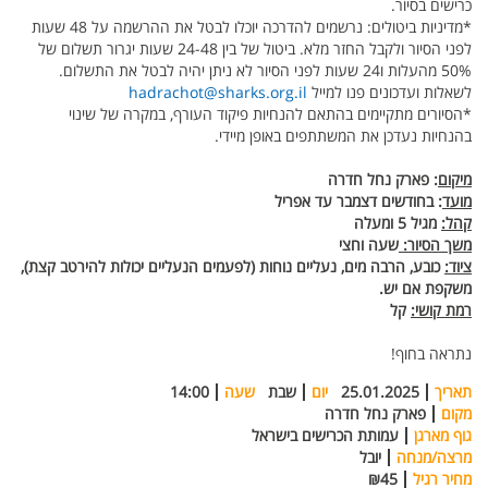
כרישים בסיור.
*מדיניות ביטולים: נרשמים להדרכה יוכלו לבטל את ההרשמה על 48 שעות
לפני הסיור ולקבל החזר מלא. ביטול של בין 24-48 שעות יגרור תשלום של
50% מהעלות ו24 שעות לפני הסיור לא ניתן יהיה לבטל את התשלום.
לשאלות ועדכונים פנו למייל
hadrachot@sharks.org.il
*הסיורים מתקיימים בהתאם להנחיות פיקוד העורף, במקרה של שינוי
בהנחיות נעדכן את המשתתפים באופן מיידי.
מיקום
: פארק נחל חדרה
מועד
: בחודשים דצמבר עד אפריל
קהל:
מגיל 5 ומעלה
משך הסיור:
שעה וחצי
ציוד:
כובע, הרבה מים, נעליים נוחות (לפעמים הנעליים יכולות להירטב קצת),
משקפת אם יש.
רמת קושי:
קל
נתראה בחוף!
תאריך
25.01.2025
יום
שבת
שעה
14:00
מקום
פארק נחל חדרה
גוף מארגן
עמותת הכרישים בישראל
מרצה/מנחה
יובל
מחיר רגיל
₪45