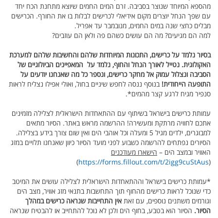
מהספא המיוחד שנוצר בסביבה. זרם המים החמים שיוצא מתחנת הכח יחד
עם שפך הנחל יוצרים מקום אידיאלי לכרישים לבלות בו את החורף. הכרישים
מבלים כחצי שנה במים החמים, מנובמבר עד אפריל.
למה הם מגיעים? מה הם עושים כשהם פה ולאן הם עוזבים?
בסיור נלמד על כרישים, התכונות המיוחדות שלהם והחשיבות שלהם למערכת
האקולוגית. נטייל לאורך הנחל והחוף, נלמד על המאפיינים הביולוגיים של
הסביבה ונצלול עמוק אל מחקר כרישים, ונספר כל מה שאנחנו יודעים על
התופעה הייחודית!
בנוסף ננסה לחפש שיניים בחול, ואולי אפילו נצליח לראות
סנפיר מגיח לרגע קצר מהמים*.
עמותת כרישים בישראל בשיתוף עם ההתאחדות הישראלית לצלילה מזמינים
אתכם לחוויה מרתקת ומעשירה! ההרשמה מראש באתר. הסיור מתאים
למבוגרים, ילדים מגיל 5 ומעלה וכל אוהבי הים ואין שום צורך בידע בצלילה.
הסיורים נפתחים להרשמה כשבוע לפני מועד הסיור כיוון שאנחנו תלויים במזג
האוויר ובמצב הים –
הישארו מעודכנים
)
https://forms.fillout.com/t/2igg9cuStAus
(
*עמותת כרישים בישראל וההתאחדות הישראלית לצלילה עושים את המיטב
כדי שנוכל לראות כרישים מהחוף תוך התחשבות בתנאי מזג אוויר, מצב הים
וגורמים משתנים נוספים, עם זאת
אין התחייבות שנראה כרישים במהלך
הסיור.
הסיור הוא בטבע, בחוף הים ולכן לא נוכל להתחייב או להבטיח שנראה