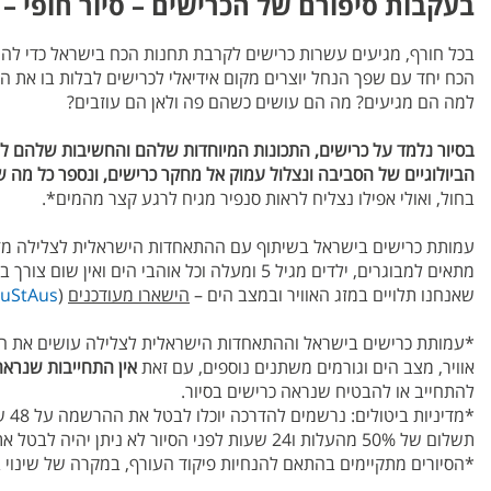
בעקבות סיפורם של הכרישים – סיור חופי –
בכל חורף, מגיעים עשרות כרישים לקרבת תחנות הכח בישראל כדי לה
הכח יחד עם שפך הנחל יוצרים מקום אידיאלי לכרישים לבלות בו את 
למה הם מגיעים? מה הם עושים כשהם פה ולאן הם עוזבים?
בסיור נלמד על כרישים, התכונות המיוחדות שלהם והחשיבות שלהם למ
הביולוגיים של הסביבה ונצלול עמוק אל מחקר כרישים, ונספר כל מה ש
בחול, ואולי אפילו נצליח לראות סנפיר מגיח לרגע קצר מהמים*.
עמותת כרישים בישראל בשיתוף עם ההתאחדות הישראלית לצלילה מז
מתאים למבוגרים, ילדים מגיל 5 ומעלה וכל אוהבי 
שאנחנו תלויים במזג האוויר ובמצב הים –
הישארו מעודכנים
(
cuStAus
*עמותת כרישים בישראל וההתאחדות הישראלית לצלילה עושים את המ
אוויר, מצב הים וגורמים משתנים נוספים, עם זאת
אין התחייבות שנראה
להתחייב או להבטיח שנראה כרישים בסיור.
תשלום של 50% מהעלות ו24 שעות לפני הסיור לא ניתן יהיה לבטל את התשלום. לשאלות ועדכונים פנו למייל
*הסיורים מתקיימים בהתאם להנחיות פיקוד העורף, במקרה של שינוי ב