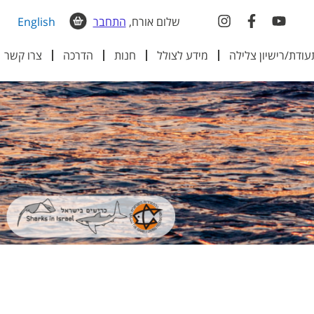
שלום אורח,
התחבר
English
עודת/רישיון צלילה
מידע לצולל
חנות
הדרכה
צרו קשר