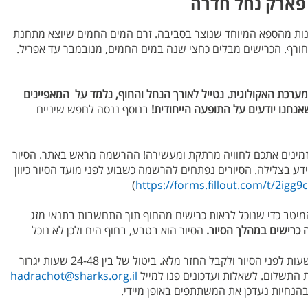
 פארק נחל חדרה
נות מהספא המיוחד שנוצר בסביבה. זרם המים החמים שיוצא מתחנת
החורף. הכרישים מבלים כחצי שנה במים החמים, מנובמבר עד אפריל.
ערכת האקולוגית. נטייל לאורך הנחל והחוף, נלמד על המאפיינים
אנחנו יודעים על התופעה הייחודית!
בנוסף ננסה לחפש שיניים
מינים אתכם לחוויה מרתקת ומעשירה! ההרשמה מראש באתר. הסיור
הים ואין שום צורך בידע בצלילה. הסיורים נפתחים להרשמה כשבוע לפני מועד הסיור כיוון
)
https://forms.fillout.com/t/2igg9
יטב כדי שנוכל לראות כרישים מהחוף תוך התחשבות בתנאי מזג
 כרישים במהלך הסיור.
הסיור הוא בטבע, בחוף הים ולכן לא נוכל
*מדיניות ביטולים: נרשמים להדרכה יוכלו לבטל את ההרשמה על 48 שעות לפני הסיור ולקבל החזר מלא. ביטול של בין 24-48 שעות יגרור
hadrachot@sharks.org.il
הנחיות נעדכן את המשתתפים באופן מיידי.