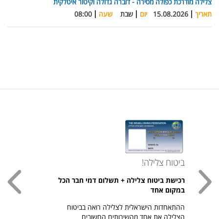
צלילה מודרכת כפולה מסירה - דוברה גדולה וקיטור איטלקית
תאריך
15.08.2026
יום
שבת
שעה
08:00
ביטוח צלילה!
עכשי
רכישת ביטוח צלילה + תשלום דמי חבר הכל
חולצת
במקום אחד
חזר ל
ההתאחדות הישראלית לצלילה רואה בביטוח
היהודי צ
הצלילה את אחד מהשירותים החשובים