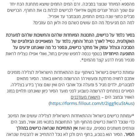
מהספא המיוחד שנוצר בסביבה. זרם המים החמים שיוצא מתחנת הכח יחד
עם שפך הנחל יוצרים מקום אידיאלי לכרישים לבלות בו את החורף. הכרישים
מבלים כחצי שנה במים החמים, מנובמבר עד אפריל.
למה הם מגיעים? מה הם עושים כשהם פה ולאן הם עוזבים?
בסיור נלמד על כרישים, התכונות המיוחדות שלהם והחשיבות שלהם למערכת
האקולוגית. נטייל לאורך הנחל והחוף, נלמד על המאפיינים הביולוגיים של
הסביבה ונצלול עמוק אל מחקר כרישים, ונספר כל מה שאנחנו יודעים על
התופעה הייחודית!
בנוסף ננסה לחפש שיניים בחול, ואולי אפילו נצליח לראות
סנפיר מגיח לרגע קצר מהמים*.
עמותת כרישים בישראל בשיתוף עם ההתאחדות הישראלית לצלילה מזמינים
אתכם לחוויה מרתקת ומעשירה! ההרשמה מראש באתר. הסיור מתאים
למבוגרים, ילדים מגיל 5 ומעלה וכל אוהבי הים ואין שום צורך בידע בצלילה.
הסיורים נפתחים להרשמה כשבוע לפני מועד הסיור כיוון שאנחנו תלויים במזג
האוויר ובמצב הים –
הישארו מעודכנים
)
https://forms.fillout.com/t/2igg9cuStAus
(
*עמותת כרישים בישראל וההתאחדות הישראלית לצלילה עושים את המיטב
כדי שנוכל לראות כרישים מהחוף תוך התחשבות בתנאי מזג אוויר, מצב הים
וגורמים משתנים נוספים, עם זאת
אין התחייבות שנראה כרישים במהלך
הסיור.
הסיור הוא בטבע, בחוף הים ולכן לא נוכל להתחייב או להבטיח שנראה