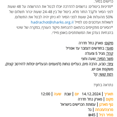
כרישים בסיור.
*מדיניות ביטולים: נרשמים להדרכה יוכלו לבטל את ההרשמה על 48 שעות
לפני הסיור ולקבל החזר מלא. ביטול של בין 24-48 שעות יגרור תשלום של
50% מהעלות ו24 שעות לפני הסיור לא ניתן יהיה לבטל את התשלום.
לשאלות ועדכונים פנו למייל
hadrachot@sharks.org.il
*הסיורים מתקיימים בהתאם להנחיות פיקוד העורף, במקרה של שינוי
בהנחיות נעדכן את המשתתפים באופן מיידי.
מיקום
: פארק נחל חדרה
מועד
: בחודשים דצמבר עד אפריל
קהל:
מגיל 5 ומעלה
משך הסיור:
שעה וחצי
ציוד:
כובע, הרבה מים, נעליים נוחות (לפעמים הנעליים יכולות להירטב קצת),
משקפת אם יש.
רמת קושי:
קל
נתראה בחוף!
תאריך
14.12.2024
יום
שבת
שעה
12:00
מקום
פארק נחל חדרה
גוף מארגן
עמותת הכרישים בישראל
מרצה/מנחה
גל
מחיר רגיל
₪45