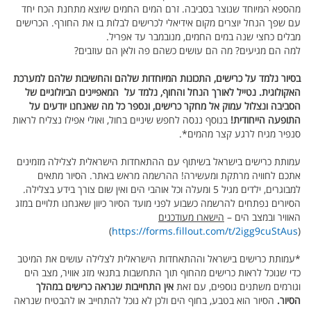
מהספא המיוחד שנוצר בסביבה. זרם המים החמים שיוצא מתחנת הכח יחד
עם שפך הנחל יוצרים מקום אידיאלי לכרישים לבלות בו את החורף. הכרישים
מבלים כחצי שנה במים החמים, מנובמבר עד אפריל.
למה הם מגיעים? מה הם עושים כשהם פה ולאן הם עוזבים?
בסיור נלמד על כרישים, התכונות המיוחדות שלהם והחשיבות שלהם למערכת
האקולוגית. נטייל לאורך הנחל והחוף, נלמד על המאפיינים הביולוגיים של
הסביבה ונצלול עמוק אל מחקר כרישים, ונספר כל מה שאנחנו יודעים על
התופעה הייחודית!
בנוסף ננסה לחפש שיניים בחול, ואולי אפילו נצליח לראות
סנפיר מגיח לרגע קצר מהמים*.
עמותת כרישים בישראל בשיתוף עם ההתאחדות הישראלית לצלילה מזמינים
אתכם לחוויה מרתקת ומעשירה! ההרשמה מראש באתר. הסיור מתאים
למבוגרים, ילדים מגיל 5 ומעלה וכל אוהבי הים ואין שום צורך בידע בצלילה.
הסיורים נפתחים להרשמה כשבוע לפני מועד הסיור כיוון שאנחנו תלויים במזג
האוויר ובמצב הים –
הישארו מעודכנים
)
https://forms.fillout.com/t/2igg9cuStAus
(
*עמותת כרישים בישראל וההתאחדות הישראלית לצלילה עושים את המיטב
כדי שנוכל לראות כרישים מהחוף תוך התחשבות בתנאי מזג אוויר, מצב הים
וגורמים משתנים נוספים, עם זאת
אין התחייבות שנראה כרישים במהלך
הסיור.
הסיור הוא בטבע, בחוף הים ולכן לא נוכל להתחייב או להבטיח שנראה