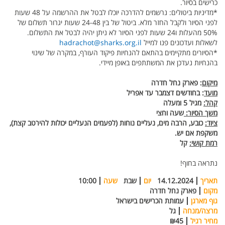
כרישים בסיור.
*מדיניות ביטולים: נרשמים להדרכה יוכלו לבטל את ההרשמה על 48 שעות
לפני הסיור ולקבל החזר מלא. ביטול של בין 24-48 שעות יגרור תשלום של
50% מהעלות ו24 שעות לפני הסיור לא ניתן יהיה לבטל את התשלום.
לשאלות ועדכונים פנו למייל
hadrachot@sharks.org.il
*הסיורים מתקיימים בהתאם להנחיות פיקוד העורף, במקרה של שינוי
בהנחיות נעדכן את המשתתפים באופן מיידי.
מיקום
: פארק נחל חדרה
מועד
: בחודשים דצמבר עד אפריל
קהל:
מגיל 5 ומעלה
משך הסיור:
שעה וחצי
ציוד:
כובע, הרבה מים, נעליים נוחות (לפעמים הנעליים יכולות להירטב קצת),
משקפת אם יש.
רמת קושי:
קל
נתראה בחוף!
תאריך
14.12.2024
יום
שבת
שעה
10:00
מקום
פארק נחל חדרה
גוף מארגן
עמותת הכרישים בישראל
מרצה/מנחה
גל
מחיר רגיל
₪45