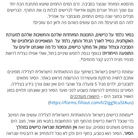
מהספא המיוחד שנוצר בסביבה. זרם המים החמים שיוצא מתחנת הכח יחד
עם שפך הנחל יוצרים מקום אידיאלי לכרישים לבלות בו את החורף. הכרישים
מבלים כחצי שנה במים החמים, מנובמבר עד אפריל.
למה הם מגיעים? מה הם עושים כשהם פה ולאן הם עוזבים?
בסיור נלמד על כרישים, התכונות המיוחדות שלהם והחשיבות שלהם למערכת
האקולוגית. נטייל לאורך הנחל והחוף, נלמד על המאפיינים הביולוגיים של
הסביבה ונצלול עמוק אל מחקר כרישים, ונספר כל מה שאנחנו יודעים על
התופעה הייחודית!
בנוסף ננסה לחפש שיניים בחול, ואולי אפילו נצליח לראות
סנפיר מגיח לרגע קצר מהמים*.
עמותת כרישים בישראל בשיתוף עם ההתאחדות הישראלית לצלילה מזמינים
אתכם לחוויה מרתקת ומעשירה! ההרשמה מראש באתר. הסיור מתאים
למבוגרים, ילדים מגיל 5 ומעלה וכל אוהבי הים ואין שום צורך בידע בצלילה.
הסיורים נפתחים להרשמה כשבוע לפני מועד הסיור כיוון שאנחנו תלויים במזג
האוויר ובמצב הים –
הישארו מעודכנים
)
https://forms.fillout.com/t/2igg9cuStAus
(
*עמותת כרישים בישראל וההתאחדות הישראלית לצלילה עושים את המיטב
כדי שנוכל לראות כרישים מהחוף תוך התחשבות בתנאי מזג אוויר, מצב הים
וגורמים משתנים נוספים, עם זאת
אין התחייבות שנראה כרישים במהלך
הסיור.
הסיור הוא בטבע, בחוף הים ולכן לא נוכל להתחייב או להבטיח שנראה