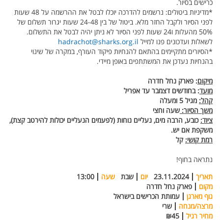
כרישים בסיור.
*מדיניות ביטולים: נרשמים להדרכה יוכלו לבטל את ההרשמה על 48 שעות
לפני הסיור ולקבל החזר מלא. ביטול של בין 24-48 שעות יגרור תשלום של
50% מהעלות ו24 שעות לפני הסיור לא ניתן יהיה לבטל את התשלום.
לשאלות ועדכונים פנו למייל
hadrachot@sharks.org.il
*הסיורים מתקיימים בהתאם להנחיות פיקוד העורף, במקרה של שינוי
בהנחיות נעדכן את המשתתפים באופן מיידי.
מיקום
: פארק נחל חדרה
מועד
: בחודשים דצמבר עד אפריל
קהל:
מגיל 5 ומעלה
משך הסיור:
שעה וחצי
ציוד:
כובע, הרבה מים, נעליים נוחות (לפעמים הנעליים יכולות להירטב קצת),
משקפת אם יש.
רמת קושי:
קל
נתראה בחוף!
תאריך
23.11.2024
יום
שבת
שעה
13:00
מקום
פארק נחל חדרה
גוף מארגן
עמותת הכרישים בישראל
מרצה/מנחה
שרי
מחיר רגיל
₪45