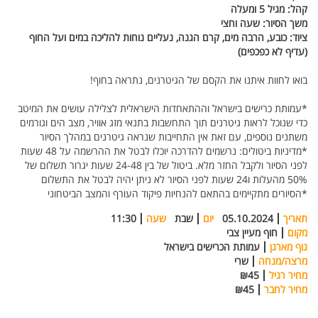
קהל:
מגיל 5 ומעלה
משך הסיור:
שעה וחצי
ציוד:
כובע, הרבה מים, קרם הגנה, נעליים נוחות להליכה במים ועל החוף
(עדיף לא כפכפים)
בואו לחוות איתנו את הקסם של הגיטרנים, נתראה בחוף!
*עמותת כרישים בישראל וההתאחדות הישראלית לצלילה עושים את המיטב
כדי שנוכל לראות גיטרנים תוך התחשבות בתנאי מזג אוויר, מצב הים וגורמים
משתנים נוספים, עם זאת אין התחייבות שנראה גיטרנים במהלך הסיור
*מדיניות ביטולים: נרשמים להדרכה יוכלו לבטל את ההרשמה על 48 שעות
לפני הסיור ולקבל החזר מלא. ביטול של בין 24-48 שעות יגרור תשלום של
50% מהעלות ו24 שעות לפני הסיור לא ניתן יהיה לבטל את התשלום
*הסיורים מתקיימים בהתאם להנחיות פיקוד העורף והמצב הביטחוני
תאריך
05.10.2024
יום
שבת
שעה
11:30
מקום
חוף מעיין צבי
גוף מארגן
עמותת הכרישים בישראל
מרצה/מנחה
שרי
מחיר רגיל
₪45
מחיר לחבר
₪45