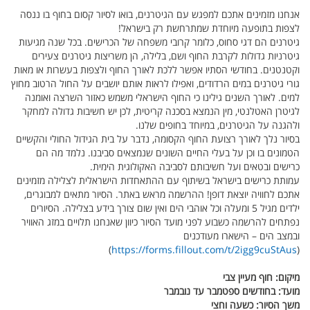
אנחנו מזמינים אתכם למפגש עם הגיטרנים, בואו לסיור קסום בחוף בו ננסה
לצפות בתופעה מיוחדת שמתרחשת רק בישראל!
גיטרנים הם דגי סחוס, כלומר קרובי משפחה של הכרישים. בכל שנה מגיעות
גיטרניות גדולות לקרבת החוף ושם, בלילה, הן משריצות גיטרנים צעירים
וקטנטנים. בחודשי הסתיו אפשר ללכת לאורך החוף ולצפות בעשרות או מאות
גורי גיטרנים במים הרדודים, ואפילו לראות אותם יושבים על החול הרטוב מחוץ
למים. לאורך השנים גילינו כי החוף הישראלי משמש כאזור השרצה ואומנה
לגיטרן האטלנטי, מין הנמצא בסכנה קריטית, לכן יש חשיבות גדולה למחקר
ולהגנה על הגיטרנים, במיוחד בחופים שלנו.
בסיור נלך לאורך רצועת החוף הקסומה, נדבר על בית הגידול החולי והקשיים
הטמונים בו וכן על בעלי החיים השונים שנמצאים סביבנו. נלמד מה הם
כרישים ובטאים ועל חשיבותם לסביבה האקולוגית הימית.
עמותת כרישים בישראל בשיתוף עם ההתאחדות הישראלית לצלילה מזמינים
אתכם לחוויה יוצאת דופן! ההרשמה מראש באתר. הסיור מתאים למבוגרים,
ילדים מגיל 5 ומעלה וכל אוהבי הים ואין שום צורך בידע בצלילה. הסיורים
נפתחים להרשמה כשבוע לפני מועד הסיור כיוון שאנחנו תלויים במזג האוויר
ובמצב הים –
הישארו מעודכנים
)
https://forms.fillout.com/t/2igg9cuStAus
(
מיקום
: חוף מעיין צבי
מועד
: בחודשים ספטמבר עד נובמבר
משך הסיור
: כשעה וחצי