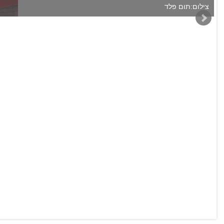
צילום:תום פלד