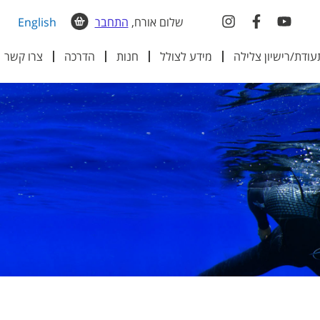
שלום אורח,
התחבר
English
עודת/רישיון צלילה
מידע לצולל
חנות
הדרכה
צרו קשר