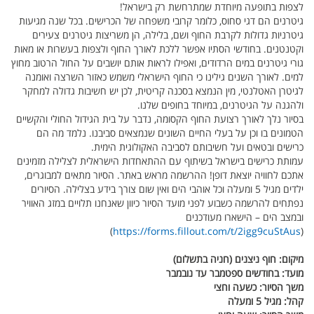
לצפות בתופעה מיוחדת שמתרחשת רק בישראל!
גיטרנים הם דגי סחוס, כלומר קרובי משפחה של הכרישים. בכל שנה מגיעות
גיטרניות גדולות לקרבת החוף ושם, בלילה, הן משריצות גיטרנים צעירים
וקטנטנים. בחודשי הסתיו אפשר ללכת לאורך החוף ולצפות בעשרות או מאות
גורי גיטרנים במים הרדודים, ואפילו לראות אותם יושבים על החול הרטוב מחוץ
למים. לאורך השנים גילינו כי החוף הישראלי משמש כאזור השרצה ואומנה
לגיטרן האטלנטי, מין הנמצא בסכנה קריטית, לכן יש חשיבות גדולה למחקר
ולהגנה על הגיטרנים, במיוחד בחופים שלנו.
בסיור נלך לאורך רצועת החוף הקסומה, נדבר על בית הגידול החולי והקשיים
הטמונים בו וכן על בעלי החיים השונים שנמצאים סביבנו. נלמד מה הם
כרישים ובטאים ועל חשיבותם לסביבה האקולוגית הימית.
עמותת כרישים בישראל בשיתוף עם ההתאחדות הישראלית לצלילה מזמינים
אתכם לחוויה יוצאת דופן! ההרשמה מראש באתר. הסיור מתאים למבוגרים,
ילדים מגיל 5 ומעלה וכל אוהבי הים ואין שום צורך בידע בצלילה. הסיורים
נפתחים להרשמה כשבוע לפני מועד הסיור כיוון שאנחנו תלויים במזג האוויר
ובמצב הים –
הישארו מעודכנים
)
https://forms.fillout.com/t/2igg9cuStAus
(
מיקום
: חוף ניצנים (חניה בתשלום)
מועד
: בחודשים ספטמבר עד נובמבר
משך הסיור
: כשעה וחצי
קהל:
מגיל 5 ומעלה