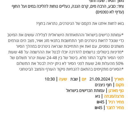
משך הסיור:
שעה וחצי
ציוד:
כובע, הרבה מים, קרם הגנה, נעליים נוחות להליכה במים ועל החוף
(עדיף לא כפכפים)
בואו לחוות איתנו את הקסם של הגיטרנים, נתראה בחוף!
*עמותת כרישים בישראל וההתאחדות הישראלית לצלילה עושים את המיטב
כדי שנוכל לראות גיטרנים תוך התחשבות בתנאי מזג אוויר, מצב הים וגורמים
משתנים נוספים, עם זאת אין התחייבות שנראה גיטרנים במהלך הסיור
*מדיניות ביטולים: נרשמים להדרכה יוכלו לבטל את ההרשמה על 48 שעות
לפני הסיור ולקבל החזר מלא. ביטול של בין 24-48 שעות יגרור תשלום של
50% מהעלות ו24 שעות לפני הסיור לא ניתן יהיה לבטל את התשלום
*הסיורים מתקיימים בהתאם להנחיות פיקוד העורף והמצב הביטחוני
תאריך
21.09.2024
יום
שבת
שעה
10:30
מקום
חוף ניצנים
גוף מארגן
עמותת הכרישים בישראל
מרצה/מנחה
גיא
מחיר רגיל
₪45
מחיר לחבר
₪45