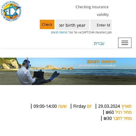
Checking insurance
validity
Check
מוגן באמצעות reCAPTCHA של גוגל
פרטיות
תנאים
Toggle
עברית
navigation
תאריך
29.03.2024
יום
Firday
שעה
09:00-14:00
מחיר רגיל
₪60
מחיר לחבר
₪30