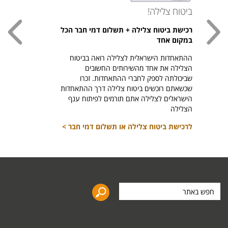
ביטוח צלילה!
עכשי
רכישת ביטוח צלילה + תשלום דמי חבר הכל
חולצת
במקום אחד
חזר ל
ההתאחדות הישראלית לצלילה רואה בביטוח
היהודי צ
הצלילה את אחד מהשירותים החשובים
לרכיש
שביכולתה לספק לחברי ההתאחדות. זכרו
שכשאתם רוכשים ביטוח צלילה דרך ההתאחדות
הישראלים לצלילה אתם תורמים לפיתוח ענף
הצלילה
לרכישת ביטוח צלילה או תשלום דמי חבר >
חפש
באתר