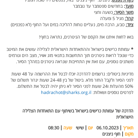
מועד
:
בחודשים ספטמבר עד נובמבר
משך הסיור:
כשעה וחצי
קהל:
מגיל 5 ומעלה
ציוד:
כובע, הרבה מים, נעליים נוחות להליכה במים ועל החוף (לא כפכפים)
בואו לחוות איתנו את הקסם של הגיטרנים, נתראה בחוף!
*
עמותת כרישים בישראל וההתאחדות הישראלית לצלילה עושים את המיטב
כדי שנוכל לראות גיטרנים תוך התחשבות בתנאי מזג אוויר, מצב הים וגורמים
משתנים נוספים, עם זאת אין התחייבות שנראה גיטרנים במהלך הסיור.
מדיניות ביטולים: נרשמים להדרכה יוכלו לבטל את ההרשמה על 48 שעות
לפני הסיור ולקבל החזר מלא. ביטול של בין 24-48 שעות יגרור תשלום של
50% מהעלות ו24 שעות לפני הסיור לא ניתן יהיה לבטל את התשלום.
לפרטים נוספים ושאלות:
hadrachot@sharks.org.il
הדרכה של עמותת כרישים בישראל בשיתוף עם התאחדות הצלילה
הישראלית
תאריך
06.10.2023
יום
שישי
שעה
08:30
מקום
חוף ניצנים