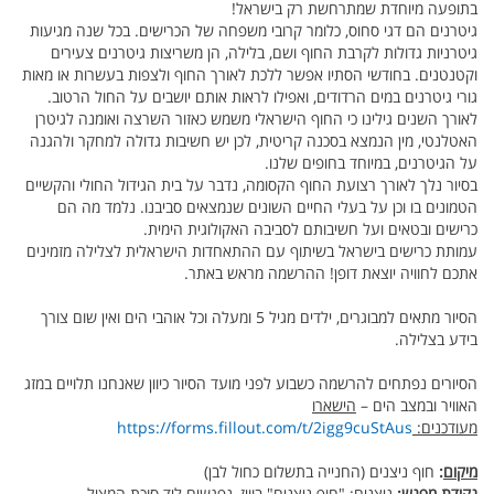
בתופעה מיוחדת שמתרחשת רק בישראל!
גיטרנים הם דגי סחוס, כלומר קרובי משפחה של הכרישים. בכל שנה מגיעות
גיטרניות גדולות לקרבת החוף ושם, בלילה, הן משריצות גיטרנים צעירים
וקטנטנים. בחודשי הסתיו אפשר ללכת לאורך החוף ולצפות בעשרות או מאות
גורי גיטרנים במים הרדודים, ואפילו לראות אותם יושבים על החול הרטוב.
לאורך השנים גילינו כי החוף הישראלי משמש כאזור השרצה ואומנה לגיטרן
האטלנטי, מין הנמצא בסכנה קריטית, לכן יש חשיבות גדולה למחקר ולהגנה
על הגיטרנים, במיוחד בחופים שלנו.
בסיור נלך לאורך רצועת החוף הקסומה, נדבר על בית הגידול החולי והקשיים
הטמונים בו וכן על בעלי החיים השונים שנמצאים סביבנו. נלמד מה הם
כרישים ובטאים ועל חשיבותם לסביבה האקולוגית הימית.
עמותת כרישים בישראל בשיתוף עם ההתאחדות הישראלית לצלילה מזמינים
אתכם לחוויה יוצאת דופן! ההרשמה מראש באתר.
הסיור מתאים למבוגרים, ילדים מגיל 5 ומעלה וכל אוהבי הים ואין שום צורך
בידע בצלילה.
הסיורים נפתחים להרשמה כשבוע לפני מועד הסיור כיוון שאנחנו תלויים במזג
האוויר ובמצב הים –
הישארו
מעודכנים:
https://forms.fillout.com/t/2igg9cuStAus
מיקום
:
חוף ניצנים (החנייה בתשלום כחול לבן)
נקודת מפגש
:
ניצנים: "חוף ניצנים" בוויז, נפגשים ליד סוכת המציל