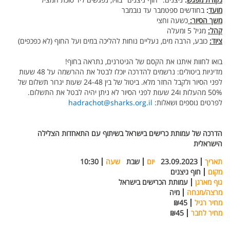
מועד
:
בחודשים ספטמבר עד נובמבר
משך הסיור:
כשעה וחצי
קהל:
מגיל 5 ומעלה
ציוד:
כובע, הרבה מים, נעליים נוחות להליכה במים ועל החוף (לא כפכפים)
בואו לחוות איתנו את הקסם של הגיטרנים, נתראה בחוף!
מדיניות ביטולים: נרשמים להדרכה יוכלו לבטל את ההרשמה על 48 שעות
לפני הסיור ולקבל החזר מלא. ביטול של בין 24-48 שעות יגרור תשלום של
50% מהעלות ו24 שעות לפני הסיור לא ניתן יהיה לבטל את התשלום.
לפרטים נוספים ושאלות:
hadrachot@sharks.org.il
הדרכה של עמותת כרישים בישראל בשיתוף עם התאחדות הצלילה
הישראלית
תאריך
23.09.2023
יום
שבת
שעה
10:30
מקום
חוף ניצנים
גוף מארגן
עמותת הכרישים בישראל
מרצה/מנחה
מיה
מחיר רגיל
₪45
מחיר לחבר
₪45