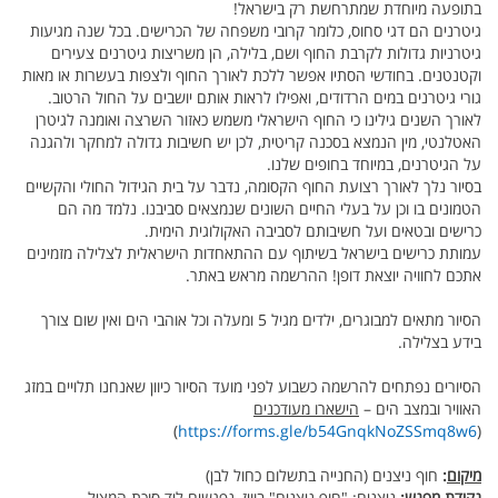
בתופעה מיוחדת שמתרחשת רק בישראל!
גיטרנים הם דגי סחוס, כלומר קרובי משפחה של הכרישים. בכל שנה מגיעות
גיטרניות גדולות לקרבת החוף ושם, בלילה, הן משריצות גיטרנים צעירים
וקטנטנים. בחודשי הסתיו אפשר ללכת לאורך החוף ולצפות בעשרות או מאות
גורי גיטרנים במים הרדודים, ואפילו לראות אותם יושבים על החול הרטוב.
לאורך השנים גילינו כי החוף הישראלי משמש כאזור השרצה ואומנה לגיטרן
האטלנטי, מין הנמצא בסכנה קריטית, לכן יש חשיבות גדולה למחקר ולהגנה
על הגיטרנים, במיוחד בחופים שלנו.
בסיור נלך לאורך רצועת החוף הקסומה, נדבר על בית הגידול החולי והקשיים
הטמונים בו וכן על בעלי החיים השונים שנמצאים סביבנו. נלמד מה הם
כרישים ובטאים ועל חשיבותם לסביבה האקולוגית הימית.
עמותת כרישים בישראל בשיתוף עם ההתאחדות הישראלית לצלילה מזמינים
אתכם לחוויה יוצאת דופן! ההרשמה מראש באתר.
הסיור מתאים למבוגרים, ילדים מגיל 5 ומעלה וכל אוהבי הים ואין שום צורך
בידע בצלילה.
הסיורים נפתחים להרשמה כשבוע לפני מועד הסיור כיוון שאנחנו תלויים במזג
האוויר ובמצב הים –
הישארו מעודכנים
)
https://forms.gle/b54GnqkNoZSSmq8w6
(
מיקום
:
חוף ניצנים (החנייה בתשלום כחול לבן)
נקודת מפגש
:
ניצנים: "חוף ניצנים" בוויז, נפגשים ליד סוכת המציל