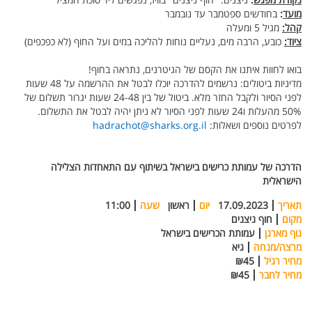
מועד
:
בחודשים ספטמבר עד נובמבר
קהל:
מגיל 5 ומעלה
ציוד:
כובע, הרבה מים, נעליים נוחות להליכה במים ועל החוף (לא כפכפים)
בואו לחוות איתנו את הקסם של הגיטרנים, נתראה בחוף!
מדיניות ביטולים: נרשמים להדרכה יוכלו לבטל את ההרשמה על 48 שעות
לפני הסיור ולקבל החזר מלא. ביטול של בין 24-48 שעות יגרור תשלום של
50% מהעלות ו24 שעות לפני הסיור לא ניתן יהיה לבטל את התשלום.
לפרטים נוספים ושאלות:
hadrachot@sharks.org.il
הדרכה של עמותת כרישים בישראל בשיתוף עם התאחדות הצלילה
הישראלית
תאריך
17.09.2023
יום
ראשון
שעה
11:00
מקום
חוף ניצנים
גוף מארגן
עמותת הכרישים בישראל
מרצה/מנחה
גיא
מחיר רגיל
₪45
מחיר לחבר
₪45