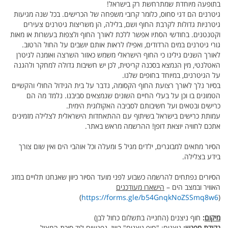
בתופעה מיוחדת שמתרחשת רק בישראל!
גיטרנים הם דגי סחוס, כלומר קרובי משפחה של הכרישים. בכל שנה מגיעות
גיטרניות גדולות לקרבת החוף ושם, בלילה, הן משריצות גיטרנים צעירים
וקטנטנים. בחודשי הסתיו אפשר ללכת לאורך החוף ולצפות בעשרות או מאות
גורי גיטרנים במים הרדודים, ואפילו לראות אותם יושבים על החול הרטוב.
לאורך השנים גילינו כי החוף הישראלי משמש כאזור השרצה ואומנה לגיטרן
האטלנטי, מין הנמצא בסכנה קריטית, לכן יש חשיבות גדולה למחקר ולהגנה
על הגיטרנים, במיוחד בחופים שלנו.
בסיור נלך לאורך רצועת החוף הקסומה, נדבר על בית הגידול החולי והקשיים
הטמונים בו וכן על בעלי החיים השונים שנמצאים סביבנו. נלמד מה הם
כרישים ובטאים ועל חשיבותם לסביבה האקולוגית הימית.
עמותת כרישים בישראל בשיתוף עם ההתאחדות הישראלית לצלילה מזמינים
אתכם לחוויה יוצאת דופן! ההרשמה מראש באתר.
הסיור מתאים למבוגרים, ילדים מגיל 5 ומעלה וכל אוהבי הים ואין שום צורך
בידע בצלילה.
הסיורים נפתחים להרשמה כשבוע לפני מועד הסיור כיוון שאנחנו תלויים במזג
האוויר ובמצב הים –
הישארו מעודכנים
)
https://forms.gle/b54GnqkNoZSSmq8w6
(
מיקום
:
חוף ניצנים (החנייה בתשלום כחול לבן)
נקודת מפגש
:
ניצנים: "חוף ניצנים" בוויז, נפגשים ליד סוכת המציל