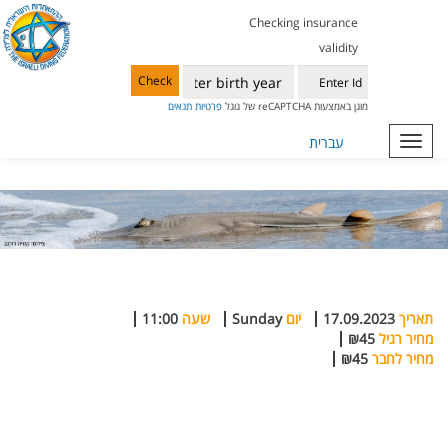
Checking insurance
validity
Check
מוגן באמצעות reCAPTCHA של גוגל
פרטיות
תנאים
Toggle
עברית
navigation
תאריך
17.09.2023
יום
Sunday
שעה
11:00
מחיר רגיל
₪45
מחיר לחבר
₪45