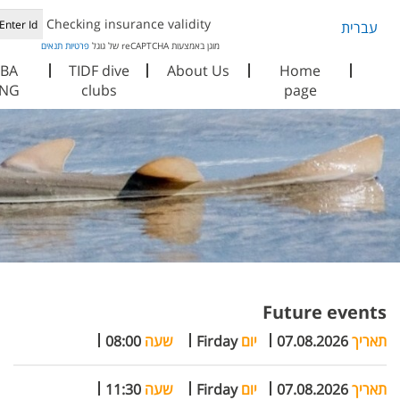
Checking insurance validity
עברית
מוגן באמצעות reCAPTCHA של גוגל
פרטיות
תנאים
BA
TIDF dive
About Us
Home
ING
clubs
page
Future events
תאריך
07.08.2026
יום
Firday
שעה
08:00
תאריך
07.08.2026
יום
Firday
שעה
11:30