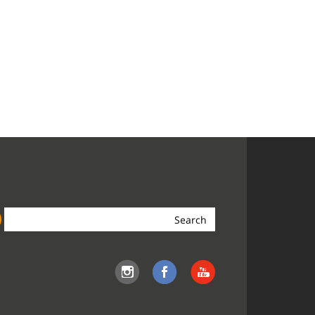
Search
the
site