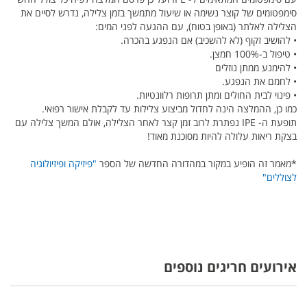
סימפטומים של קוצר נשימה או שיעול מתמשך בזמן צלילה, נדרש לסיים את
הצלילה לאלתר (באופן בטוח), עם ההגעה לפני המים:
• להושיב זקוף (לא להשכיב) אם הנפגע בהכרה.
• טיפול ב-100% חמצן.
• להימנע ממתן נוזלים
• לחמם את הנפגע.
• פינוי לבית החולים ומתן תרופות רלוונטיות.
כמו כן, ההמלצה הינה לחדול מביצוע צלילות עד לקבלת אישור רפואי.
תופעת ה- IPE נפתרת לרוב זמן קצר לאחר הצלילה, אולם המשך צלילה עם
בצקת ריאות עלולה להיות מסוכנת מאוד!
*מאמר זה הופיע במקור במהדורה החדשה של הספר
"פיזיקה ופיזיולוגיה
לצוללים"
אירועים חריגים נוספים