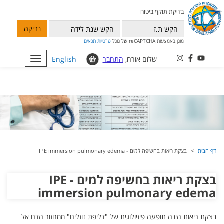
בדיקת תוקף ביטוח
בדיקה
מוגן באמצעות reCAPTCHA של גוגל
פרטיות
תנאים
שלום אורח,
התחבר
English
Toggle
navigation
דף הבית
בצקת ריאות בחשיפה למים - IPE immersion pulmonary edema
בצקת ריאות בחשיפה למים - IPE
immersion pulmonary edema
בצקת ריאות הינה תופעה פיזיולוגית של "דליפת נוזלים" ממחזור הדם אל