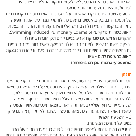
נאדיות הריאה. גם אם הנפגע לא בלע מים ומקור הנוזלים בריאות הינו
"פנימי", תוצאות תופעה זו זהות לטביעה.
התופעה שכיחה יותר בקרב אנשים בעלי בעיות לב, אולם מוכרים מקרים רבים
של תופעה זו גם בקרב אנשים בריאים כמו לוחמי קומנדו ימי. ואכן, התופעה
נחקרה בהקשר זה ע"י חיל הים הישראלי והאמריקאי תחת ההגדרה: בצקת
ריאות בשחיית טילוף Swimming induced Pulmonary Edema SIPE.
המקרים הראשונים שנחקרו אירעו במים קרים ולכן הוגדרו בתחילה
"בצקת ריאות בחשיפה למים קרים" אולם בהמשך, כאשר דווחו מקרים דומים
גם בחשיפה למים חמימים וגם בקרב צוללים, זכתה תופעה זו להגדרה:
בצקת
ריאות בחשיפה למים - IPE
immersion pulmonary edema
מנגנון
הסיבות לתופעה זאת אינן ידועות, אולם הסברה הרווחת בקרב חוקרי התופעה
הינה, כי מדובר בשילוב של עלייה בלחץ ההידרוסטטי על נימי הריאות כתוצאה
מטבילת החזה במים וכן של מפל הלחצים שבין הלחץ ההידרוסטטי בלוע
ללחץ ההידרוסטטי על החזה כאשר הצולל במצב מאונך. בנוסף, בצלילה
ישנה עלייה בלחץ השלילי בנאדיות הריאה כתוצאה מסמיכות אוויר הנשימה
וכאשר מאמץ הנשימה עולה כתוצאה ממכשיר נשימה לא תקין (ראה גם פרק
3 – השפעת השהיה
במים על מערכת הנשימה).
הטבילה במים גורמת למספר תופעות פיזיולוגיות, כגון מעבר מהיר של הדם
מהרגליים אל החזה, שעלול להגדיל את נפח הדם בחזה. תוספת דם זו גורמת