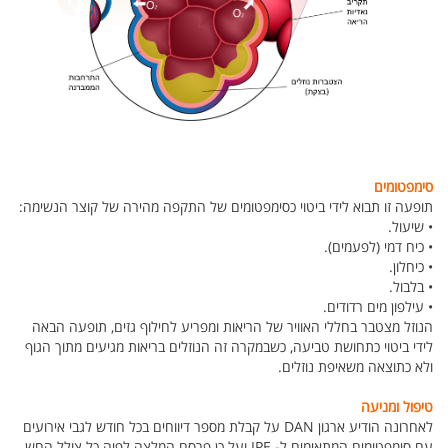
סימפטומים
תופעה זו תבוא לידי ביטוי כסימפטומים של התקפה מהירה של קוצר הנשימה:
• שיעול.
• כיח דמי (לפעמים).
• כיחלון.
• בלבול.
• עילפון מים רדודים.
הנוזל מצטבר בחללי האוויר של הריאות ומפריע לחילוף גזים, תופעה הבאה
לידי ביטוי כתחושת טביעה, כשבמקרה זה הנוזלים בריאות מגיעים מתוך הגוף
ולא כתוצאה משאיפת נוזלים.
טיפול ומניעה
לאחרונה הודיע ארגון DAN על קבלת מספר דיווחים בכל חודש לגבי אירועים
עם סימפטומים המתאימים ל- IPE ועל כן פרסם המלצה לפיה כל צולל החש