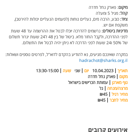
מיקום
: פארק נחל חדרה
קהל:
מגיל 5 ומעלה
ציוד:
כובע, הרבה מים, נעליים נוחות (לפעמים הנעליים יכולות להירטב),
משקפת אם יש.
מדיניות ביטולים:
נרשמים להדרכה יוכלו לבטל את ההרשמה עד 48 שעות
לפני ההדרכה, ולקבל החזר מלא. ביטול של בין 48 ל24 שעות יגרור תשלום
של 50% ו24 שעות לפני הדרכה לא ניתן יהיה לבטל את התשלום.
במקרה שאינכם מגיעים, נא להודיע בהקדם לדוא"ל, לפרטים נוספים ושאלות:
hadrachot@sharks.org.il
תאריך
10.04.2023
יום
שני
שעה
13:30-15:00
מקום
פארק נחל חדרה
גוף מארגן
עמותת הכרישים בישראל
מרצה/מנחה
גל
מחיר רגיל
₪45
מחיר לחבר
₪45
אירועים קרובים