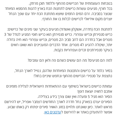
בנוכחות העוצמתית של הכרישים מהחוף וללמוד תוכן מרתק.
בכל חורף, מגיעים עשרות כרישים לתחנות הכח בארץ להנות מהספא המיוחד
שנוצר בסביבה. זרם המים החמים שיוצא מתחנת הכח יחד עם שפך הנחל
יוצרים מקום אידיאלי לכרישים לבלות בו את החורף.
לתחנות הכח (חדרה, אשקלון ואשדוד) מגיעים בעיקר שני מינים של כרישים:
כריש סנפירתן וכריש עפרורי. כריש סנפירתן הוא כריש חופי המגיע לגודל של 3
מטרים אבל בחדרה הם לרוב סביב ה2 מטרים, וכריש עפרורי הוא חיה גדולה
יותר, שיכולה להגיע ל4 מטרים. אחד הדברים המעניינים הוא שאנו רואים
בעיקר סנפירתנים זכרים ועפרוריות נקבות.
למה הם מגיעים? מה הם עושים כשהם פה ולאן הם עוזבים?
בסיור נלמד על כרישים והתכונות המיוחדות שלהם, נטייל לאורך הנחל,
נתצפת על סנפירי הכרישים מהחוף ונחפש שיניים בחול!
עמותת כרישים בישראל בשיתוף עם ההתאחדות הישראלית לצלילה מזמינים
אתכם לחוויה יוצאת דופן!
הסיור הוא מגיל 5 ומעלה ואין שום צורך בידע בצלילה.
הסיורים יערכו בפארק נחל חדרה לאורך החודשים דצמבר-אפריל, יש להירשם
מראש לאתר. כיוון שאנחנו תלויים במזג האוויר סיורים יפתחו רק באותו שבוע.
אפשר להתעדכן באתר או להירשם ל
עדכונים כאן
.