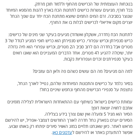
בנוכחות העוצמתית של הכרישים מהחוף וללמוד תוכן מרתק.
בכל חורף, מגיעים עשרות כרישים לתחנות הכח בארץ להנות מהספא המיוחד
שנוצר בסביבה. זרם המים החמים שיוצא מתחנת הכח יחד עם שפך הנחל
יוצרים מקום אידיאלי לכרישים לבלות בו את החורף.
לתחנות הכח (חדרה, אשקלון ואשדוד) מגיעים בעיקר שני מינים של כרישים:
כריש סנפירתן וכריש עפרורי. כריש סנפירתן הוא כריש חופי המגיע לגודל של 3
מטרים אבל בחדרה הם לרוב סביב ה2 מטרים, וכריש עפרורי הוא חיה גדולה
יותר, שיכולה להגיע ל4 מטרים. אחד הדברים המעניינים הוא שאנו רואים
בעיקר סנפירתנים זכרים ועפרוריות נקבות.
למה הם מגיעים? מה הם עושים כשהם פה ולאן הם עוזבים?
בסיור נלמד על כרישים והתכונות המיוחדות שלהם, נטייל לאורך הנחל,
נתצפת על סנפירי הכרישים מהחוף ונחפש שיניים בחול!
עמותת כרישים בישראל בשיתוף עם ההתאחדות הישראלית לצלילה מזמינים
אתכם לחוויה יוצאת דופן!
הסיור הוא מגיל 5 ומעלה ואין שום צורך בידע בצלילה.
הסיורים יערכו בפארק נחל חדרה לאורך החודשים דצמבר-אפריל, יש להירשם
מראש לאתר. כיוון שאנחנו תלויים במזג האוויר סיורים יפתחו רק באותו שבוע.
אפשר להתעדכן באתר או להירשם ל
עדכונים כאן
.