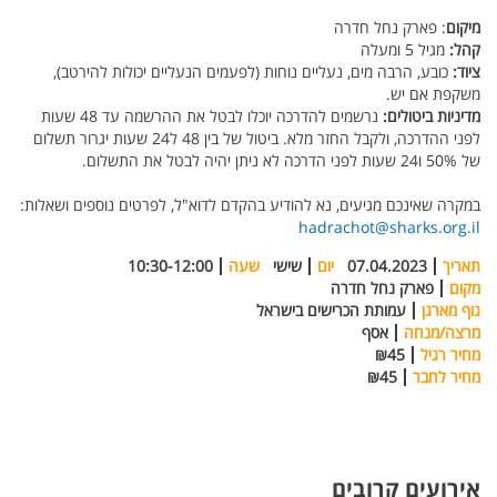
מיקום
: פארק נחל חדרה
קהל:
מגיל 5 ומעלה
ציוד:
כובע, הרבה מים, נעליים נוחות (לפעמים הנעליים יכולות להירטב),
משקפת אם יש.
מדיניות ביטולים:
נרשמים להדרכה יוכלו לבטל את ההרשמה עד 48 שעות
לפני ההדרכה, ולקבל החזר מלא. ביטול של בין 48 ל24 שעות יגרור תשלום
של 50% ו24 שעות לפני הדרכה לא ניתן יהיה לבטל את התשלום.
במקרה שאינכם מגיעים, נא להודיע בהקדם לדוא"ל, לפרטים נוספים ושאלות:
hadrachot@sharks.org.il
תאריך
07.04.2023
יום
שישי
שעה
10:30-12:00
מקום
פארק נחל חדרה
גוף מארגן
עמותת הכרישים בישראל
מרצה/מנחה
אסף
מחיר רגיל
₪45
מחיר לחבר
₪45
אירועים קרובים