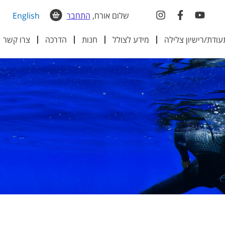
שלום אורח,
התחבר
English
עודת/רישיון צלילה
מידע לצולל
חנות
הדרכה
צרו קשר