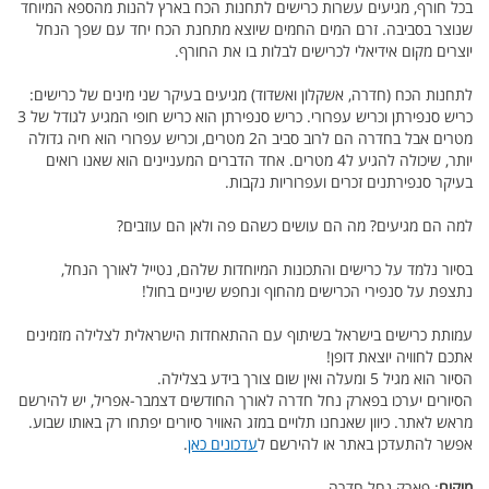
בכל חורף, מגיעים עשרות כרישים לתחנות הכח בארץ להנות מהספא המיוחד
שנוצר בסביבה. זרם המים החמים שיוצא מתחנת הכח יחד עם שפך הנחל
יוצרים מקום אידיאלי לכרישים לבלות בו את החורף.
לתחנות הכח (חדרה, אשקלון ואשדוד) מגיעים בעיקר שני מינים של כרישים:
כריש סנפירתן וכריש עפרורי. כריש סנפירתן הוא כריש חופי המגיע לגודל של 3
מטרים אבל בחדרה הם לרוב סביב ה2 מטרים, וכריש עפרורי הוא חיה גדולה
יותר, שיכולה להגיע ל4 מטרים. אחד הדברים המעניינים הוא שאנו רואים
בעיקר סנפירתנים זכרים ועפרוריות נקבות.
למה הם מגיעים? מה הם עושים כשהם פה ולאן הם עוזבים?
בסיור נלמד על כרישים והתכונות המיוחדות שלהם, נטייל לאורך הנחל,
נתצפת על סנפירי הכרישים מהחוף ונחפש שיניים בחול!
עמותת כרישים בישראל בשיתוף עם ההתאחדות הישראלית לצלילה מזמינים
אתכם לחוויה יוצאת דופן!
הסיור הוא מגיל 5 ומעלה ואין שום צורך בידע בצלילה.
הסיורים יערכו בפארק נחל חדרה לאורך החודשים דצמבר-אפריל, יש להירשם
מראש לאתר. כיוון שאנחנו תלויים במזג האוויר סיורים יפתחו רק באותו שבוע.
אפשר להתעדכן באתר או להירשם ל
עדכונים כאן
.
מיקום
: פארק נחל חדרה