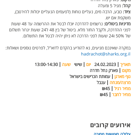
קהל:
מגיל 5 ומעלה
ציוד:
כובע, הרבה מים, נעליים נוחות (לפעמים הנעליים יכולות להירטב),
משקפת אם יש.
מדיניות ביטולים:
נרשמים להדרכה יוכלו לבטל את ההרשמה עד 48 שעות
לפני ההדרכה, ולקבל החזר מלא. ביטול של בין 48 ל24 שעות יגרור תשלום
של 50% ו24 שעות לפני הדרכה לא ניתן יהיה לבטל את התשלום.
במקרה שאינכם מגיעים, נא להודיע בהקדם לדוא"ל, לפרטים נוספים ושאלות:
hadrachot@sharks.org.il
תאריך
24.02.2023
יום
שישי
שעה
13:00-14:30
מקום
פארק נחל חדרה
גוף מארגן
עמותת הכרישים בישראל
מרצה/מנחה
ענבל
מחיר רגיל
₪45
מחיר לחבר
₪45
אירועים קרובים
צלילה חופשיות מסירה