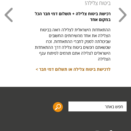
ביטוח צלילה!
עכשי
רכישת ביטוח צלילה + תשלום דמי חבר הכל
חולצת
במקום אחד
חזר ל
ההתאחדות הישראלית לצלילה רואה בביטוח
היהודי צ
הצלילה את אחד מהשירותים החשובים
לרכיש
שביכולתה לספק לחברי ההתאחדות. זכרו
שכשאתם רוכשים ביטוח צלילה דרך ההתאחדות
הישראלים לצלילה אתם תורמים לפיתוח ענף
הצלילה
לרכישת ביטוח צלילה או תשלום דמי חבר >
חפש
באתר