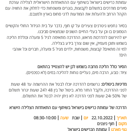
עמותת כרישים בישראל בשיתוף עם ההתאחדות הישראלית לצלילה עורכת
סיורים מודרכים בתשלום לקבוצות, בוגרים ומשפחות כדי לחלוק את החוויה עם
הקהל הרחב ולהעלות את המודעות לדגי סחוס בארץ ולמצבם.
בסיור נחפש גיטרנים צעירים על קו חוף, נדבר על בית הגידול החולי והקשיים
הטמונים בו וכן על בעלי החיים השונים שנמצאים סביבנו.
יש להירשם להדרכות מראש, ההדרכה מתאימה לגיל 5 ומעלה וכוללת הליכה
בשמש ותוכן מעמיק, אין שום צורך בידע בצלילה.
למי זה מתאים? קבוצות, משפחות, ילדים מגיל 5 ומעלה, חברים וכל אוהבי
הים!
הסיור כולל הליכה מרובה בשמש לכן יש להצטייד בהתאם
ציוד: כובע, הרבה מים, נעליים נוחות להליכה במים (לא כפכפים).
מדיניות ביטולים:
נרשמים להדרכה יוכלו לבטל את ההרשמה עד 48 שעות
לפני ההדרכה, ולקבל החזר מלא. ביטול של בין 48 ל24 שעות יגרור תשלום
של 50% ו24 שעות לפני הדרכה לא ניתן יהיה לבטל את התשלום.
הדרכה של עמותת כרישים בישראל בשיתוף עם התאחדות הצלילה הישרא
תאריך
22.10.2022
יום
שבת
שעה
08:30-10:00
מקום
חוף ניצנים
גוף מארגן
עמותת הכרישים בישראל