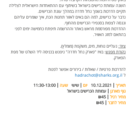
השנה עמותת כרישים בישראל בשיתוף עם ההתאחדות הישראלית לצלילה
תקיים הדרכות
בשפך נחל חדרה במהלך עונת הכרישים
.
נדבר על כרישים, למה הם באים לאזור תחנות הכח, איך שומרים עליהם
וננסה לצפות בסנפירי הכרישים מהחוף
.
ההדרכות מפורסמת מראש באתר וההרשמה תיפתח כחמישה ימים לפני
בהתאם למזג האוויר.
ציוד:
נעליים נוחות, מים, משקפת (מומלץ).
נקודת מפגש
: בוויז "פארק נחל חדרה" ניפגש בכניסה ליד השלט של מפת
הפארק.
להדרכות פרטיות / שאלות / בירורים אפשר לפנות
ל
hadrachot@sharks.org.il
תאריך
10.12.2021
יום
שישי
שעה
11:30-13:00
גוף מארגן
עמותת הכרישים בישראל
מחיר רגיל
₪45
מחיר לחבר
₪45