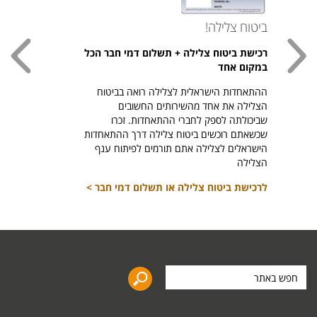
ביטוח צלילה!
עכשי
רכישת ביטוח צלילה + תשלום דמי חבר הכל
חולצת
במקום אחד
חזר ל
ההתאחדות הישראלית לצלילה רואה בביטוח
היהודי צ
הצלילה את אחד מהשירותים החשובים
לרכיש
שביכולתה לספק לחברי ההתאחדות. זכרו
שכשאתם רוכשים ביטוח צלילה דרך ההתאחדות
הישראלים לצלילה אתם תורמים לפיתוח ענף
הצלילה
לרכישת ביטוח צלילה או תשלום דמי חבר >
חפש
באתר