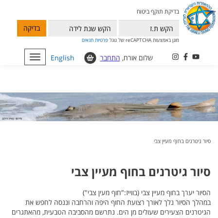
בדיקת תוקף ביטוח
בדיקה
מוגן באמצעות reCAPTCHA של גוגל
פרטיות
תנאים
שלום אורח,
התחבר
English
Toggle
navigation
סיור גיטרנים בחוף מעיין צבי
סיור גיטרנים בחוף מעיין צבי
הסיור יערך בחוף מעיין צבי (בווייז:"חוף מעין צבי")
במהלך הסיור נלך לאורך רצועת החוף היפה והרחבה וננסה לחפש את
הגיטרנים הצעירים שעולים מן הים. נתרשם מהסביבה הטבעית, מהאתגרים