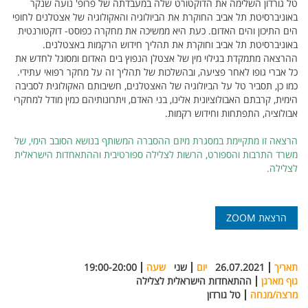
טל גורדון השלימה את הדוקטורט שלה במעבדתה של פרופ' נועה שנקר
באוניברסיטת תל אביב החוקרת את הביולוגיה והאקולוגיה של אצטלנים לחופי
הים התיכון והים האדום. כעת היא ממשיכה את מחקרה כפוסט- דוקטורנטית
באוניברסיטת תל אביב וחוקרת את תהליך חידוש הרקמות באצטלנים.
ההרצאה מתמקדת בגילוי מין של אצטלן הנפוץ בים האדום ומסוגל לחדש את
כל אברי גופו לאחר פציעה, ובהשלכות של תהליך זה על מחקר רפואי עתידי.
כמו כן, תסביר טל על הביולוגיה של האצטלנים, חשיבותם האקולוגית לסביבה
הימית, קרבתם האבולוציונית אלינו, בני האדם, ויתרונותיהם כמין מודל למחקרי
אבולוציה, התפתחות וחידוש רקמות.
הרצאה זו מתקיימת במסגרת מיזם ההסברה המשותף בנושא הסובב הימי, של
משרד התרבות והספורט, הרשות לצלילה ספורטיבית וההתאחדות הישראלית
לצלילה.
הרצאת ZOOM
תאריך
26.07.2021
יום
שני
שעה
19:00-20:00
גוף מארגן
ההתאחדות הישראלית לצלילה
מרצה/מנחה
טל גורדון