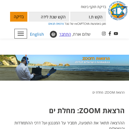
בדיקת תוקף ביטוח
בדיקה
מוגן באמצעות reCAPTCHA של גוגל
פרטיות
תנאים
שלום אורח,
התחבר
English
Toggle
navigation
הרצאת ZOOM: מחלת ים
הרצאת ZOOM: מחלת ים
ההרצאה תתאר את התופעה, תסביר על המנגנון ועל דרכי ההתמודדות
והטיפולים.