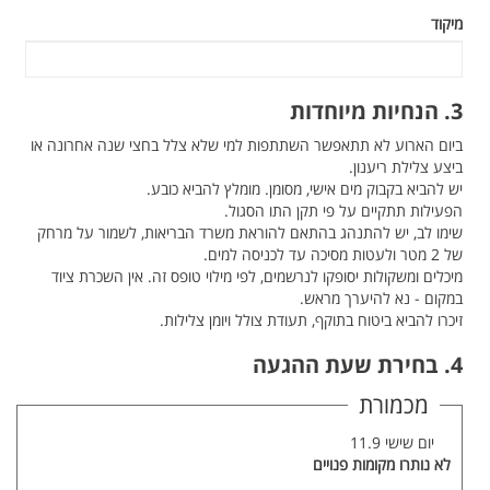
מיקוד
3. הנחיות מיוחדות
ביום הארוע לא תתאפשר השתתפות למי שלא צלל בחצי שנה אחרונה או
ביצע צלילת ריענון.
יש להביא בקבוק מים אישי, מסומן. מומלץ להביא כובע.
הפעילות תתקיים על פי תקן התו הסגול.
שימו לב, יש להתנהג בהתאם להוראת משרד הבריאות, לשמור על מרחק
של 2 מטר ולעטות מסיכה עד לכניסה למים.
מיכלים ומשקולות יסופקו לנרשמים, לפי מילוי טופס זה. אין השכרת ציוד
במקום - נא להיערך מראש.
זיכרו להביא ביטוח בתוקף, תעודת צולל ויומן צלילות.
4. בחירת שעת ההגעה
מכמורת
יום שישי 11.9
לא נותרו מקומות פנויים