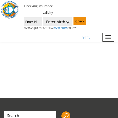
Checking insurance
validity
Check
מוגן באמצעות reCAPTCHA של גוגל
פרטיות
תנאים
עברית
Toggl
navig
Search