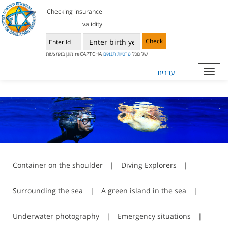
Checking insurance
validity
Check
מוגן באמצעות reCAPTCHA של גוגל
פרטיות
תנאים
עברית
Toggl
navig
Container on the shoulder
|
Diving Explorers
|
Surrounding the sea
|
A green island in the sea
|
Underwater photography
|
Emergency situations
|