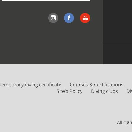
the
site
Temporary diving certificate
Courses & Certifications
Site's Policy
Diving clubs
Di