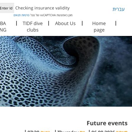
Checking insurance validity
עברית
מוגן באמצעות reCAPTCHA של גוגל
פרטיות
תנאים
BA
TIDF dive
About Us
Home
ING
clubs
page
Future events