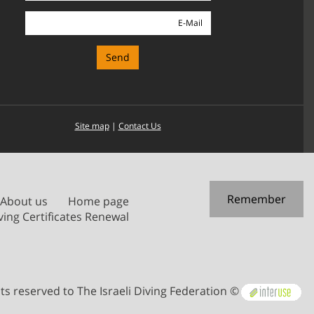
E-
Mail
Site map
|
Contact Us
Remember
About us
Home page
ving Certificates Renewal
© All rights reserved to The Israeli Diving Federation