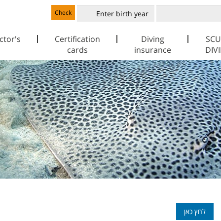
Check
ctor's
Certification
Diving
SCU
cards
insurance
DIV
לחץ כאן