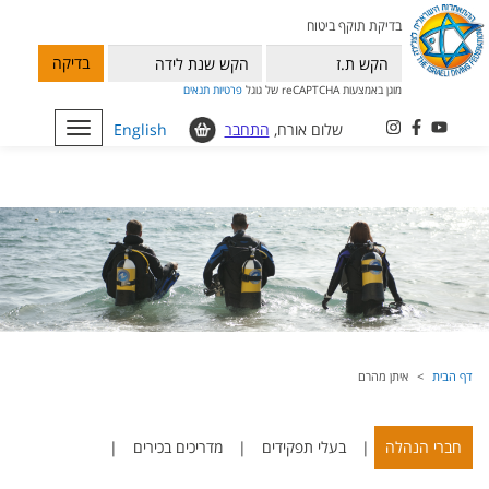
בדיקת תוקף ביטוח
בדיקה
מוגן באמצעות reCAPTCHA של גוגל
פרטיות
תנאים
שלום אורח,
התחבר
English
Toggle
navigation
דף הבית
איתן מהרם
חברי הנהלה
|
בעלי תפקידים
|
מדריכים בכירים
|