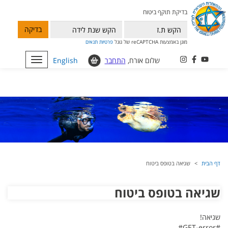
בדיקת תוקף ביטוח
בדיקה
מוגן באמצעות reCAPTCHA של גוגל
פרטיות
תנאים
שלום אורח,
התחבר
English
Toggle
navigation
דף הבית
שגיאה בטופס ביטוח
שגיאה בטופס ביטוח
שגיאה!
#GET-error#