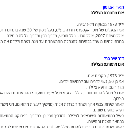
מואייד אבו מוך
אינו מתפרנס מצלילה.
יליד 1973 מבאקה אל-גרבייה.
אני הבעלים של מוסך אקספרס חדרה בע"מ, בעל ניסיון של 30 שנה בתחום הרכב בפחחות וצבע.
צולל משנת 2007, צולל טכני, צולל חופשי, מדריך מכין ומדריך צלילה מיטיבה.
בחרתי להיות מועמד בבחירות להנהלת ההתאחדות על מנת לפתח ולקדם את תח
ד"ר יאיר ברק
אינו מתפרנס מצלילה.
יליד 1973, מקריית אונו.
אני בן 50, נשוי לדריה ואב לחמישה ילדים.
מדריך מכין ורופא צלילה.
את כל מסלול התפתחותי כצולל ביצעתי מגיל צעיר במועדוני ההתאחדות הישראלית
מוסמך.
לאחר שירות צבאי ארוך ושחרור בדרגת אל"מ (ממשיך לעשות מילואים), אני מש
רפואי בגופים שונים.
פעיל בהתאחדות הישראלית לצלילה כמדריך מכין וכן כמדריך בפרויקט ההתאחדו
במתאר הצלה והחייאה.
לאחר שנים רבות בהן זכיתי ליהנות מכלל פעולות ההתאחדות, אני מעוניין לתרום