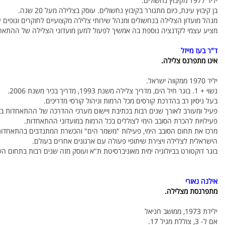
יליד 1977 מקיבוץ נחשולים.
בן קיבוץ עינת, כיום מתגורר בקיבוץ נחשולים. עוסק בצלילה מעל 20 שנה.
מנהל מועדון הצלילה בנחשולים ומנהל שירותי צלילה מקצועיים לחוקרים וגופים ע
מציע עצמי לקדנציה נוספת בה אמשיך לפעול למען מועדוני הצלילה של ההתאחדו
ד"ר בעז מייזל
אינו מתפרנס צלילה.
יליד 1970 ממקווה ישראל.
נשוי + 1. בוגר חיל הים, מדריך צלילה משנת 1993, מדריך בכיר משנת 2006.
בעל ניסיון רב בהדרכת קורסים מכל הרמות וניהול קורסי מדריכים.
פעיל ומעורב לאורך שנים רבות בכתיבת ויישום מערכי ההדרכה של ההתאחדות בתחו
פעילויות להכרת הסובב הימי לצוללים בכל הרמות במועדוני ההתאחדות.
מרכז את תחום הסובב הימי, פעילות "משמר הים" והכשרת המתנדבים בהתאחדות
הישראלית לצלילה ויצירת שיתופי פעולה עם ארגונים אחרים בעולם.
בוגר דוקטורט בביולוגיה ימית מאוניברסיטת ת"א ועוסק מזה שנים רבות בתחום ה
אילנה נאורי
מתפרנסת מצלילה.
ילידת 1973, ממושב חניאל
אם ל- 3, צוללת מגיל 17.