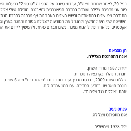
בגיל 20, לאחר שחרורי מצה"ל, עבדתי כשנה על הספינה "פנטזי 2" בבעלות האוורד רוזנשטיין.
כיום אני מדריכת צלילה ועובדת בחברה הגיאוגרפית כמארגנת ומובילת טיולי צליל
מתנדבת מס' שנים בהתאחדות ובשש השנים האחרונות אף מכהנת כחברת הנהל
השאיפה שלי היא להמשיך ולהגדיל את המודעות לצלילה בטוחה ומהנה בארץ וב
אקסטרים וכל אחד יכול ליהנות ממנה, נשים וגברים כאחד, ולהמשיך לקדם את 
רון נוסבאום
אינה מתפרנסת מצלילה.
ילידת 1987 מהוד השרון.
חברת הנהלה בקדנציה הנוכחית.
צוללת משנת 2009, בדרגת מדריך עוזר ומתנדבת ב"משמר הים" מזה 6 שנים.
בוגרת תואר שני במדעי הסביבה, עם המון אהבה לים.
יוזמת "צוללים נגד אלימות".
פנחס נעים
אינו מתפרנס מצלילה.
יליד 1978 מירושלים