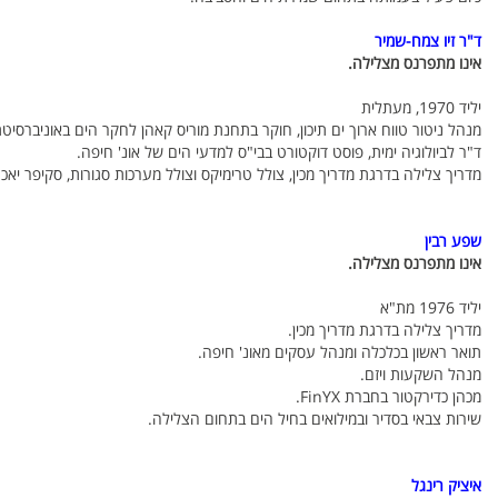
ד"ר זיו צמח-שמיר
אינו מתפרנס מצלילה.
יליד 1970, מעתלית
מנהל ניטור טווח ארוך ים תיכון, חוקר בתחנת מוריס קאהן לחקר הים באוניברסיט
ד"ר לביולוגיה ימית, פוסט דוקטורט בבי"ס למדעי הים של אונ' חיפה.
מדריך צלילה בדרגת מדריך מכין, צולל טרימיקס וצולל מערכות סגורות, סקיפר יאכ
שפע רבין
אינו מתפרנס מצלילה.
יליד 1976 מת"א
מדריך צלילה בדרגת מדריך מכין.
תואר ראשון בכלכלה ומנהל עסקים מאונ' חיפה.
מנהל השקעות ויזם.
מכהן כדירקטור בחברת FinYX.
שירות צבאי בסדיר ובמילואים בחיל הים בתחום הצלילה.
איציק רינגל