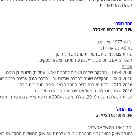
הנהלת ההתאחדות.
תמר הופמן
אינה מתפרנסת מצלילה.
ילידת 1977 מיקנעם.
בת 46, נשואה +1.
שירות צבאי: מדנ"ית, מפקדת מחנה בחיל חינוך.
השכלה: BA ביחסים בינ""ל, מדע המדינה ומנהל עסקים.
עבודה
:
1998-2000 – מחלקת של"ח (שירות לחברות ואנשי עסקים) מלונות דן חיפה.
2000-2010- תפקידים שונים בחברת שרלוט-ווב – חברת הזנק עתירת טכנולוגיות עד לסגירתה.
2010-2016- רכזת מערכת בבית הספר הראלי חיפה, סניף בית בירם.
2016- היום, מנהלת תפעול ואדמינסטרציה במרכז סי. בי .טי.
חברת הנהלה משנת 2019, צוללת משנת 2004 ומדריכת צלילה במספר מועדוני ים תיכון.
צור הראל
אינו מתפרנס מצלילה.
יליד 1961 ממושב אלישמע
כמנהל שיווק במצר גרופ המטרה שלי היא לפתח את שוק ההשקיה החקלאית באסיה מ