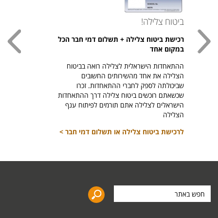
ביטוח צלילה!
עכשי
רכישת ביטוח צלילה + תשלום דמי חבר הכל
חולצת
במקום אחד
חזר ל
ההתאחדות הישראלית לצלילה רואה בביטוח
היהודי צ
הצלילה את אחד מהשירותים החשובים
לרכיש
שביכולתה לספק לחברי ההתאחדות. זכרו
שכשאתם רוכשים ביטוח צלילה דרך ההתאחדות
הישראלים לצלילה אתם תורמים לפיתוח ענף
הצלילה
לרכישת ביטוח צלילה או תשלום דמי חבר >
חפש
באתר