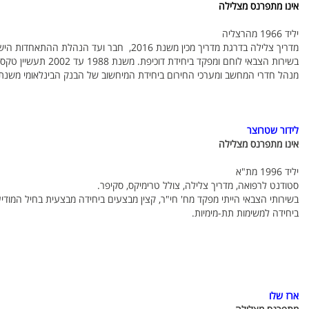
אינו מתפרנס מצלילה
יליד 1966 מהרצליה
מדריך צלילה בדרגת מדריך מכין משנת 2016, חבר ועד הנהלת ההתאחדות הישראלית לצלילה משנת 2012 ועד 2019.
בשירות הצבאי לוחם ומפקד ביחידת דוכיפת. משנת 1988 עד 2002 תעשיין טקסטיל בארה"ב.
מנהל חדרי המחשב ומערכי החירום ביחידת המיחשוב של הבנק הבינלאומי משנת 2004 עד היום
לידור שטרוצר
אינו מתפרנס מצלילה
יליד 1996 מת"א
סטודנט לרפואה, מדריך צלילה, צולל טרימיקס, סקיפר.
בשירותי הצבאי הייתי מפקד מח' חי"ר, קצין מבצעים ביחידה מבצעית בחיל המודי
ביחידה למשימות תת-מימיות.
ארז שלו