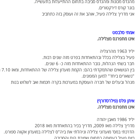
מהנדס מכונות ומהנדס סביבה בתחום ההתייעלות בתעשייה.
בוגר קורס דירקטורים.
אני מדריך צלילה פעיל, אוהב את זה ועוסק בזה כתחביב
אמתי סלבסט
אינו מתפרנס מצלילה.
יליד 1963 מהרצליה
פעיל בצלילה בכלל ובהתאחדות בפרט מזה שנים רבות.
חבר בשתי הנהלות, גזבר ההתאחדות מזה כ- 6 שנים.
בין
"נשארים ביחד" למען המפונים.
מנהל ובעלים של חברה העוסקת במערכות בקרה חכמות ואב לשלוש בנות
איתן פלס (פילרסדורף)
אינו מתפרנס מצלילה.
יליד 1986 מאבן יהודה
מדריך צלילה מאז 2009, מדריך בכיר בהתאחדות מאז 2018
הדרכתי במס' מועדוני צלילה וניהלתי את ביה"ס לצלילה במועדון אקווה ספורט.
כיום פעיל בעמותה בתחום שמירת הים והסביבה.