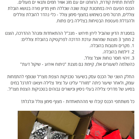
למרות תחזית קודרת, הרווחנו יום עם מזג אוויר חמים ותנאי ים מעולים.
הכנס הפעם היה במתכונת קצת שונה שכללה חוץ מדיון פורה בנושא הובלת
צוללים, תרגול מים בשימוש במצוף סימון צולל - כלי נהדר להובלת צוללים
ולהגדלת מעטפת הבטיחות בצלילה בים פתוח.
במסגרת הדיון שהוביל לירון תירוש - מנכ"ל ההתאחדות ומנהל ההדרכה, הוצגו
2 מתוך 3 מצגות שמהוות ערכת הדרכה לפרקטיקה בהובלת צוללים:
1. מקרים ותגובות בהובלה.
2. דילמות בהובלה.
3. זיהוי חוסר נוחות אצל צולל.
כהשלמה לשעורים אלו, קיימת גם מצגת "ניתוח אירוע - שיקול דעת"
החלק השני של הכנס עסק בשיעור טכניקות הצפת מצו"ל שנוסף להתמחות
עומק, ולאחר שיעור כיתה "מזורז" עלינו על ציוד צלילה ויצאנו לתרגל במים
בסיוע של מדריכי צלילה בעלי ניסיון וכישורים גבוהים בטכניקות הצפת מצו"ל.
כל משתתפי הכנס קיבלו שי מההתאחדות - מצוף סימון צולל וגלגלת!