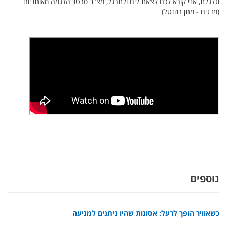
וגלגלת, אני קורא לכם לצאת לים ולתרגל, מצ"ב סרטון הדגמה מאותו יום
(מדגים - מתן רוזנטל)
נוספים
כשאוויר הופך לרעל: אסונות שהיו ניתנים למניעה