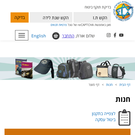
בדיקת תוקף ביטוח
בדיקה
מוגן באמצעות reCAPTCHA של גוגל
פרטיות
תנאים
שלום אורח,
התחבר
English
Toggle
navigation
דף הבית
חנות
דף מוצר
חנות
לצפייה בתקנון
ביטול עסקה