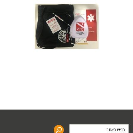
חפש
באתר